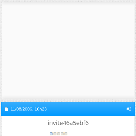
11/08/2006,
16h23
#2
invite46a5ebf6