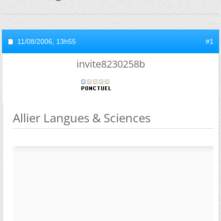
11/08/2006,
13h55
#1
invite8230258b
Allier Langues & Sciences