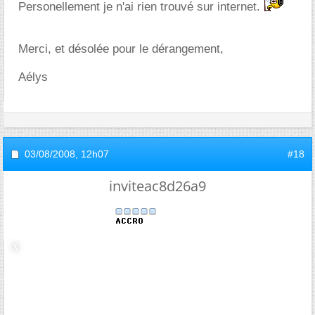
Personellement je n'ai rien trouvé sur internet.
Merci, et désolée pour le dérangement,
Aélys
03/08/2008,
12h07
#18
inviteac8d26a9
Re : Problèmes de méthode de
travail en 1ere S
Salut!