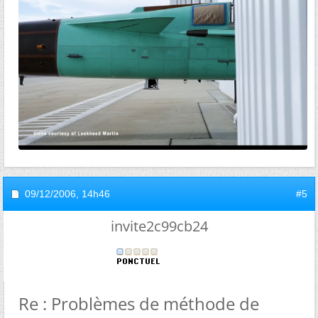
09/12/2006,
14h46
#5
invite2c99cb24
Re : Problèmes de méthode de