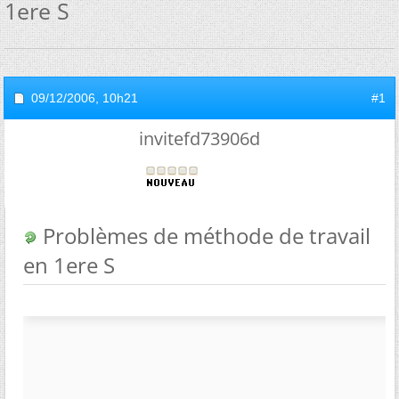
1ere S
09/12/2006,
10h21
#1
invitefd73906d
Problèmes de méthode de travail
en 1ere S