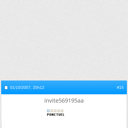
01/10/2007,
20h12
#15
invite569195aa