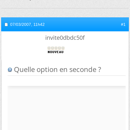
07/03/2007,
11h42
#1
invite0dbdc50f
Quelle option en seconde ?