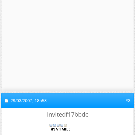
29/03/2007,
18h58
#3
invitedf17bbdc