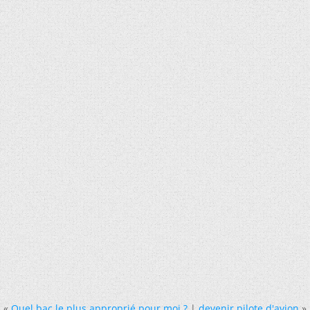
«
Quel bac le plus approprié pour moi ?
|
devenir pilote d'avion
»