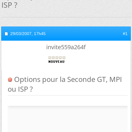
ISP ?
29/03/2007,
17h45
#1
invite559a264f
Options pour la Seconde GT, MPI
ou ISP ?