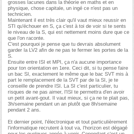
grosses lacunes dans la théorie en maths et en
physique, chose capitale, un ingé ce n'est pas un
technicien.
Maintenant il est très clair qu'il vaut mieux reussir en
STI qu'échouer en S, ça c'est à toi de voir si te sents
le niveau de la S, qui est nettement moins dure que ce
que l'on raconte.
C'est pourquoi je pense que tu devrais absolument
garder la LV2 afin de ne pas te fermer les portes de la
S.
Ensuite entre ISI et MPI, ça n'a aucune importance
pour ton orientation en 1ere. Ceci dit, si tu pense faire
un bac SI, exactement le même que le bac SVT mis à
part le remplacement de la SVT par de la SI, je te
conseille de prendre ISI. La SI c'est particulier, tu
risques de ne pas aimer, l'ISI te permettra d'en avoir
un petit avant-gout. Il vaut mieux, si ça ne te plait pas,
3h/semaine pendant un an plutôt que 8h/semaine
pendant 2 ans.
Et dernier point, l'électronique et tout particulièrement
l'informatique recrutent à tout va, l'horizon est dégagé
pour les quelques année à venir. Cependant c'est un