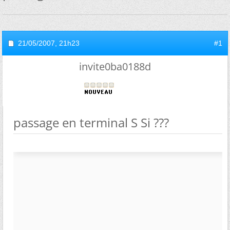
21/05/2007,
21h23
#1
invite0ba0188d
passage en terminal S Si ???