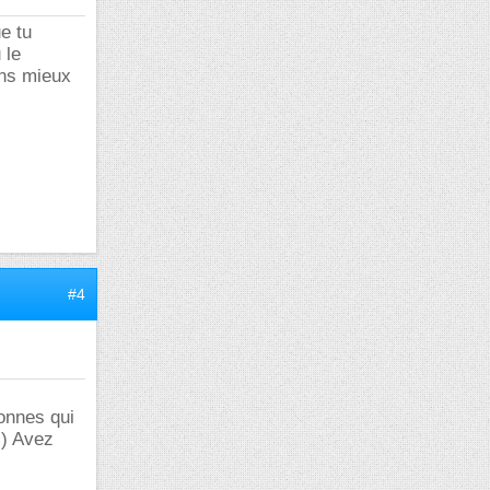
ue tu
 le
ens mieux
#4
sonnes qui
.) Avez