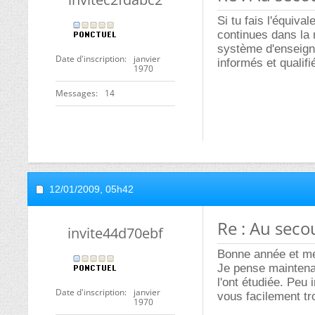
Si tu fais l'équiva
continues dans la
système d'enseign
Date d'inscription
janvier
informés et qualifi
1970
Messages
14
12/01/2009,
05h42
Re : Au secou
invite44d70ebf
Bonne année et me
Je pense maintenan
l'ont étudiée. Peu 
Date d'inscription
janvier
vous facilement tr
1970