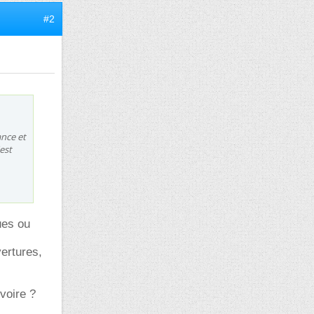
#2
ance et
est
ues ou
vertures,
voire ?