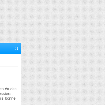
#1
mes études
ossiers.
uis bonne