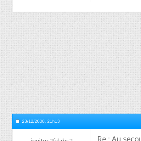
23/12/2008,
21h13
Re : Au secou
invitec2fdabc2