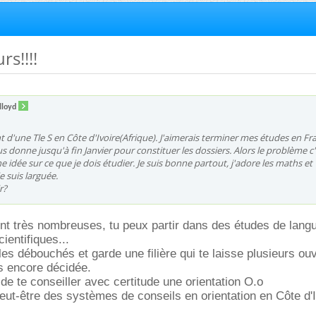
rs!!!!
ylloyd
ent d'une Tle S en Côte d'Ivoire(Afrique). J'aimerais terminer mes études en Fr
 donne jusqu'à fin Janvier pour constituer les dossiers. Alors le problème c'
e idée sur ce que je dois étudier. Je suis bonne partout, j'adore les maths et
je suis larguée.
r?
ont très nombreuses, tu peux partir dans des études de lang
ientifiques...
les débouchés et garde une filière qui te laisse plusieurs ou
s encore décidée.
le de te conseiller avec certitude une orientation O.o
ut-être des systèmes de conseils en orientation en Côte d'I