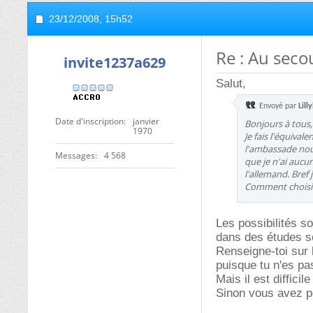
23/12/2008,
15h52
Re : Au secou
invite1237a629
Salut,
Envoyé par
Lill
Date d'inscription
janvier
Bonjours à tous,
1970
Je fais l'équival
l'ambassade nous
Messages
4 568
que je n'ai aucun
l'allemand. Bref 
Comment choisi
Les possibilités s
dans des études sc
Renseigne-toi sur 
puisque tu n'es pa
Mais il est diffici
Sinon vous avez pe