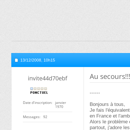
13/12/2008,
10h15
Au secours!!!
invite44d70ebf
------
Date d'inscription
janvier
Bonjours à tous,
1970
Je fais l'équivalen
en France et l'amb
Messages
92
Alors le problème 
partout, j'adore le