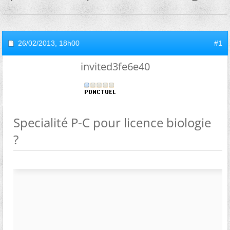
26/02/2013,
18h00
#1
invited3fe6e40
Specialité P-C pour licence biologie
?