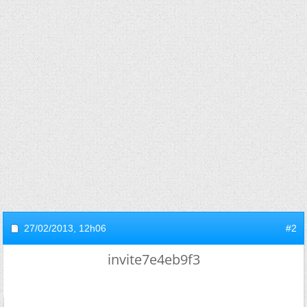
27/02/2013,
12h06
#2
invite7e4eb9f3