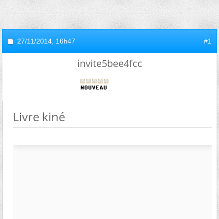
27/11/2014,
16h47
#1
invite5bee4fcc
Livre kiné