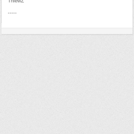
ThiewZ
-----