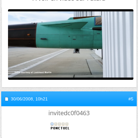
30/06/2008,
10h21
#5
invitedc0f0463