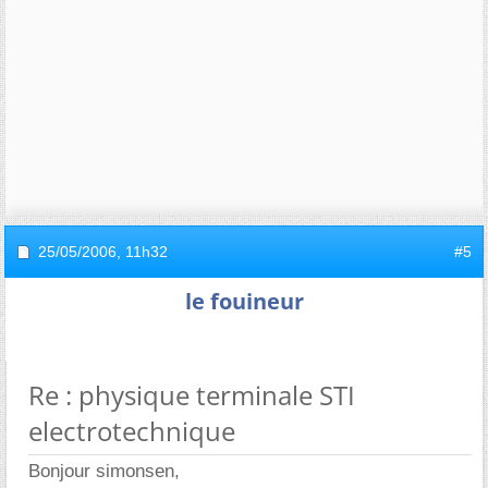
25/05/2006,
11h32
#5
le fouineur
Re : physique terminale STI
electrotechnique
Bonjour simonsen,