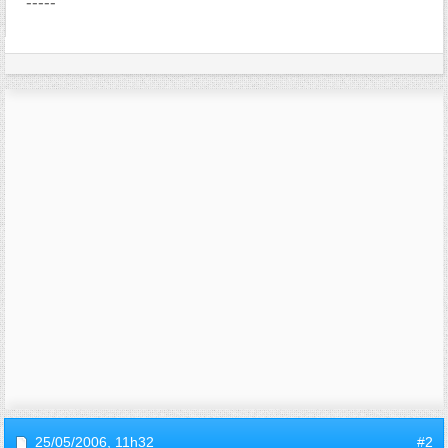
-----
25/05/2006,
11h32
#2