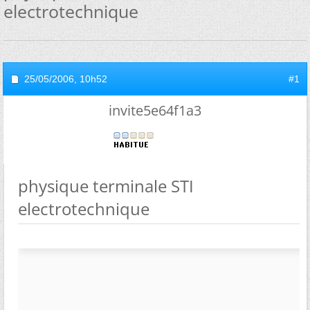
electrotechnique
25/05/2006,
10h52
#1
invite5e64f1a3
physique terminale STI
electrotechnique