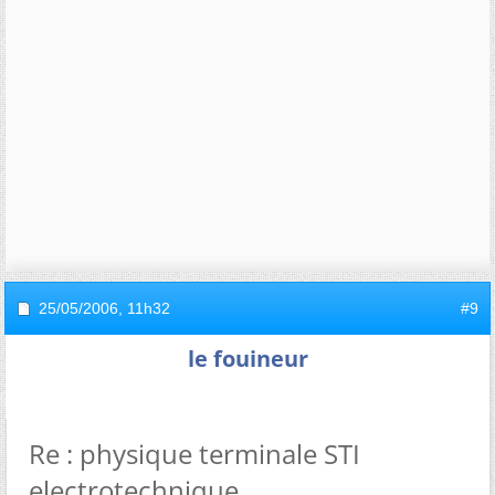
25/05/2006,
11h32
#9
le fouineur
Re : physique terminale STI
electrotechnique