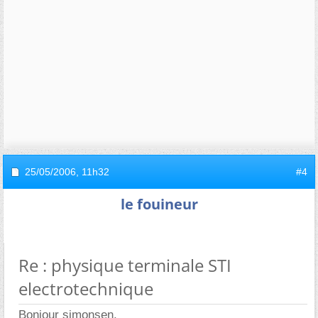
25/05/2006,
11h32
#4
le fouineur
Re : physique terminale STI
electrotechnique
Bonjour simonsen,