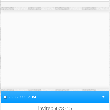
23/05/2006,
21h41
#6
inviteb56c8315