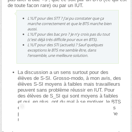
de toute facon rare) ou par un IUT.
L'IUT pour des STT ? J'ai pu constater que ça
marche correctement et que le BTS marche bien
aussi.
L'IUT pour des bac pro ? Je n'y crois pas du tout
(c'est déjà très difficile pour eux en BTS).
L'IUT pour des STI (actuels) ? Sauf quelques
exceptions le BTS me semble être, dans
l'ensemble, une meilleure solution.
La discussion a un sens surtout pour des
élèves de S-SI. Grosso-modo, à mon avis, des
élèves S-SI moyens à faibles mais travailleurs
peuvent sans problème réussir en IUT. Pour
des élèves de S_SI qui sont moyens à faibles
et qui, en plus, ont du mal à se motiver, le BTS
est, dans l'ensemble (chaque cas est un cas
particulier, il ne faut pas trop généraliser) une
meilleure solution d'après moi.