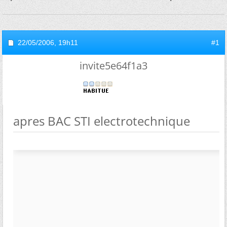
22/05/2006,
19h11
#1
invite5e64f1a3
apres BAC STI electrotechnique