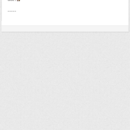
-----