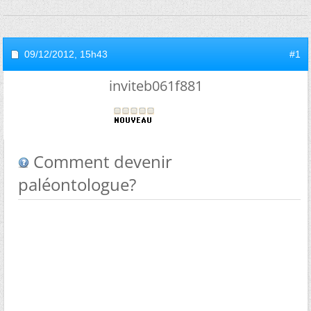
09/12/2012,
15h43
#1
inviteb061f881
Comment devenir
paléontologue?