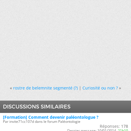
«
rostre de belemnite segmenté (?)
|
Curiosité ou non ?
»
DISCUSSIONS SIMILAIRES
[Formation] Comment devenir paléontologue ?
Par invite71cc107d dans le forum Paléontologie
Réponses:
178
Dernier message:
10/01/2014,
21h10