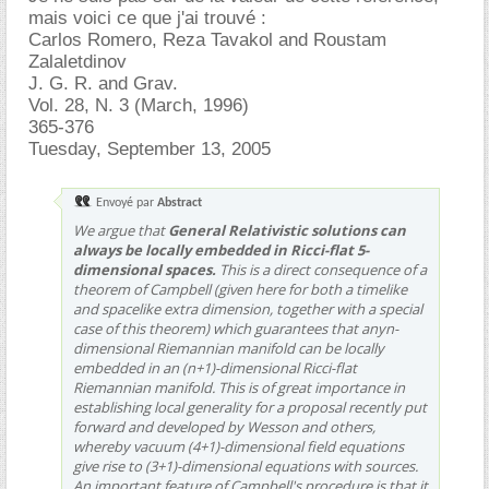
mais voici ce que j'ai trouvé :
Carlos Romero, Reza Tavakol and Roustam
Zalaletdinov
J. G. R. and Grav.
Vol. 28, N. 3 (March, 1996)
365-376
Tuesday, September 13, 2005
Envoyé par
Abstract
We argue that
General Relativistic solutions can
always be locally embedded in Ricci-flat 5-
dimensional spaces.
This is a direct consequence of a
theorem of Campbell (given here for both a timelike
and spacelike extra dimension, together with a special
case of this theorem) which guarantees that anyn-
dimensional Riemannian manifold can be locally
embedded in an (n+1)-dimensional Ricci-flat
Riemannian manifold. This is of great importance in
establishing local generality for a proposal recently put
forward and developed by Wesson and others,
whereby vacuum (4+1)-dimensional field equations
give rise to (3+1)-dimensional equations with sources.
An important feature of Campbell's procedure is that it