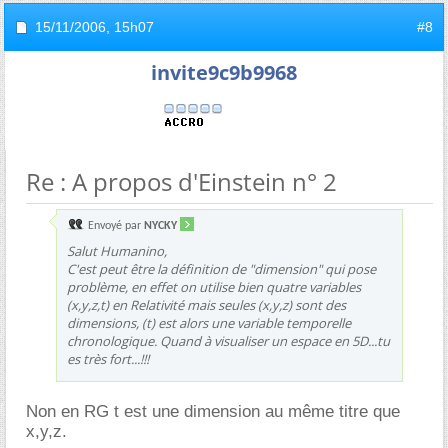
15/11/2006,
15h07
#8
invite9c9b9968
Re : A propos d'Einstein n° 2
Envoyé par
NYCKY
Salut Humanino,
C'est peut être la définition de "dimension" qui pose
problème, en effet on utilise bien quatre variables
(x,y,z,t) en Relativité mais seules (x,y,z) sont des
dimensions, (t) est alors une variable temporelle
chronologique. Quand à visualiser un espace en 5D...tu
es très fort...!!!
Non en RG t est une dimension au même titre que
x,y,z.