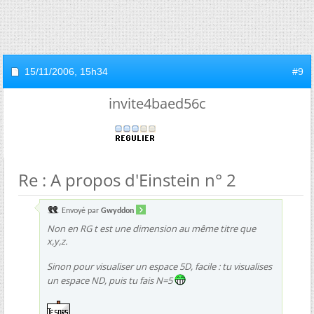
15/11/2006,
15h34
#9
invite4baed56c
Re : A propos d'Einstein n° 2
Envoyé par
Gwyddon
Non en RG t est une dimension au même titre que
x,y,z.
Sinon pour visualiser un espace 5D, facile : tu visualises
un espace ND, puis tu fais N=5