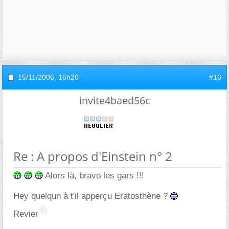
15/11/2006,
16h20
#16
invite4baed56c
Re : A propos d'Einstein n° 2
Alors là, bravo les gars !!!
Hey quelqun à t'il apperçu Eratosthène ?
Reviens, c'était pour rire