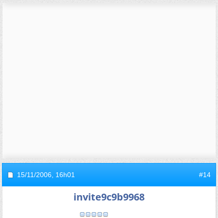
15/11/2006,
16h01
#14
invite9c9b9968