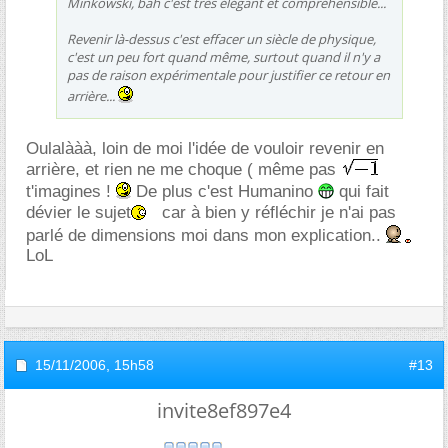
Minkowski, bah c'est très élégant et compréhensible...
Revenir là-dessus c'est effacer un siècle de physique,
c'est un peu fort quand même, surtout quand il n'y a
pas de raison expérimentale pour justifier ce retour en
arrière...
Oulalààà, loin de moi l'idée de vouloir revenir en
arrière, et rien ne me choque ( même pas
t'imagines !
De plus c'est Humanino
qui fait
dévier le sujet
car à bien y réfléchir je n'ai pas
parlé de dimensions moi dans mon explication..
LoL
15/11/2006,
15h58
#13
invite8ef897e4