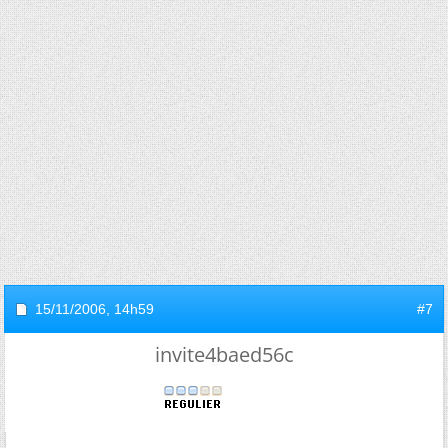
15/11/2006,
14h59
#7
invite4baed56c