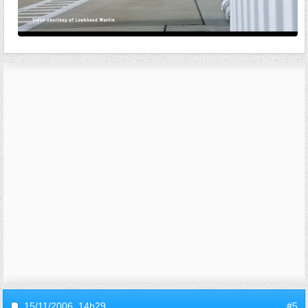
15/11/2006,
14h29
#5