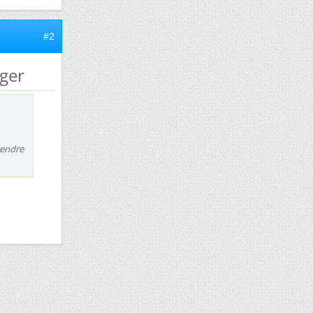
#2
nger
rendre