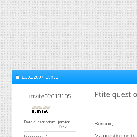
10/01/2007,
19h51
Ptite questi
invite02013105
------
Date d'inscription
janvier
Bonsoir,
1970
Ma question porte 
Messages
2