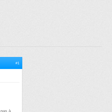
#1
 pas à