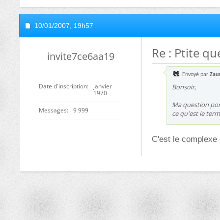
10/01/2007,
19h57
Re : Ptite q
invite7ce6aa19
Envoyé par
Zau
Date d'inscription
janvier
Bonsoir,
1970
Ma question port
Messages
9 999
ce qu'est le terme
C'est le complexe