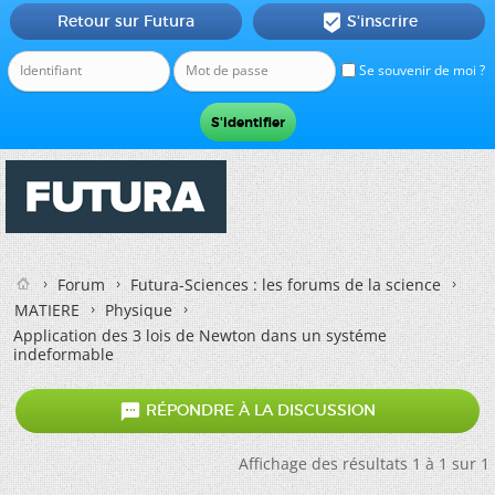
Retour sur Futura
S'inscrire

Se souvenir de moi ?
Forum
Futura-Sciences : les forums de la science
MATIERE
Physique
Application des 3 lois de Newton dans un systéme
indeformable

RÉPONDRE À LA DISCUSSION
Affichage des résultats 1 à 1 sur 1