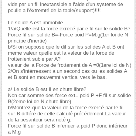
vide par un fil inextansible a l'aide d'un systeme de
poulie a l'éxtremté de la table(support)!!!!
Le solide A est immobile.
1/a/Quelle est la force exrecé par e fil sur le solide B?
Force fil sur solide B=-Force poid P=M.g(1er loi de N
principe d'inertie)
b/Si on suppose que le dil sur les solides A et B ont
meme valeur quelle est la valeur de la force de
frottenlent subie par A?
valeur de la Force de frottement de A =0(1ere loi de N)
2/On s'intérressent a un second cas ou les solides A
et B sont en mouvemnt vertical vers le bas.
a/ Le solide B est il en chute libre?
Non car somme des force ext= poid P +F fil sur solide
B(2eme loi de N,chute libre)
b/Montrez que la valeur de la force exercé par le fil
sur B différe de celle calculé précédement.La valeur
de la pesanteur sera noté g.
Force fil sur solide B inferiuer a poid P donc inférieur
a M.g