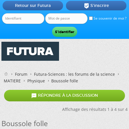
Retour sur Futura
S'inscrire

Se souvenir de moi ?
Forum
Futura-Sciences : les forums de la science
MATIERE
Physique
Boussole folle

RÉPONDRE À LA DISCUSSION
Affichage des résultats 1 à 4 sur 4
Boussole folle