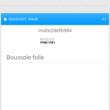
09/03/2007,
09h45
#1
invite2defb984
Boussole folle