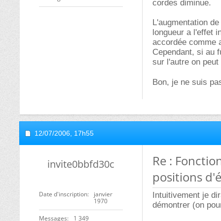
cordes diminue.
L'augmentation de 
longueur a l'effet i
accordée comme ava
Cependant, si au f
sur l'autre on peu
Bon, je ne suis pas
12/07/2006,
17h55
Re : Fonctio
invite0bbfd30c
positions d'
Date d'inscription
janvier
Intuitivement je di
1970
démontrer (on pour
Messages
1 349