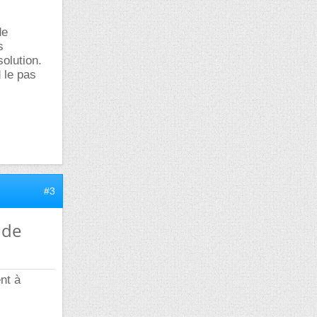
de
s
olution.
 le pas
#3
 de
ent à