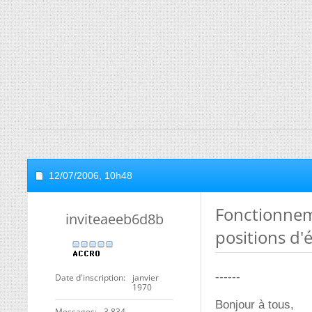
12/07/2006,
10h48
Fonctionnem
inviteaeeb6d8b
positions d'
------
Date d'inscription
janvier
1970
Bonjour à tous,
Messages
3 834