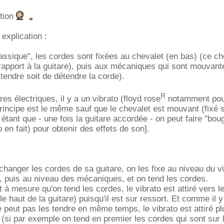
stion
explication :
lassique", les cordes sont fixées au chevalet (en bas) (ce ch
rapport à la guitare), puis aux mécaniques qui sont mouvant
 tendre soit de détendre la corde).
R
res électriques, il y a un vibrato (floyd rose
notamment pou
rincipe est le même sauf que le chevalet est mouvant (fixé 
êt étant que - une fois la guitare accordée - on peut faire "bou
o en fait) pour obtenir des effets de son].
changer les cordes de sa guitare, on les fixe au niveau du vi
 puis au niveau des mécaniques, et on tend les cordes.
t à mesure qu'on tend les cordes, le vibrato est attiré vers l
 haut de la guitare) puisqu'il est sur ressort. Et comme il y
e peut pas les tendre en même temps, le vibrato est attiré pl
e (si par exemple on tend en premier les cordes qui sont sur