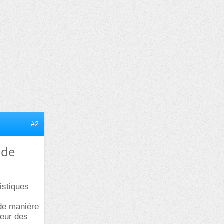
#2
 de
istiques
r
 de manière
ueur des