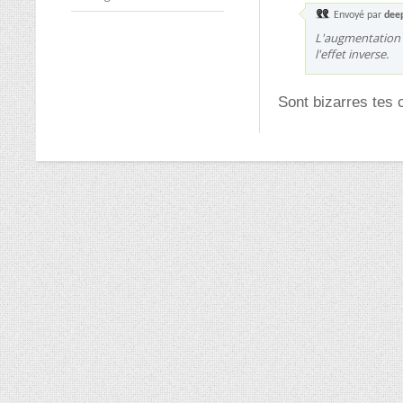
Envoyé par
deep
L'augmentation d
l'effet inverse.
Sont bizarres tes