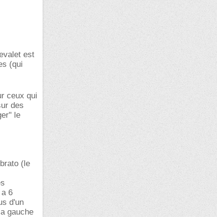
evalet est
es (qui
r ceux qui
sur des
ger" le
brato (le
es
 a 6
us d'un
 la gauche