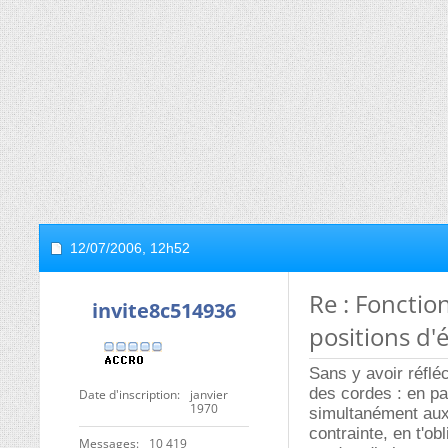
12/07/2006,
12h52
Re : Fonctio
invite8c514936
positions d'
Sans y avoir réflé
des cordes : en pa
Date d'inscription
janvier
1970
simultanément aux 
contrainte, en t'ob
Messages
10 419