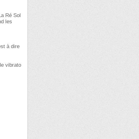
La Ré Sol
nd les
st à dire
le vibrato