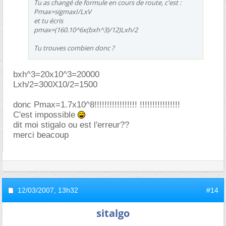
Tu as changé de formule en cours de route, c'est :
Pmax=sigmaxI/LxV
et tu écris
pmax=(160.10^6x(bxh^3)/12)Lxh/2
Tu trouves combien donc ?
bxh^3=20x10^3=20000
Lxh/2=300X10/2=1500
donc Pmax=1.7x10^8!!!!!!!!!!!!!!!!! !!!!!!!!!!!!!!!!
C'est impossible
dit moi stigalo ou est l'erreur??
merci beacoup
12/03/2007,
13h32
#14
sitalgo