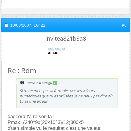
10/03/2007,
16h22
#8
invitea821b3a8
Re : Rdm
Envoyé par
sitalgo
Si tu ne mets pas la formule avec les valeurs
numériques que tu as utilisées, je ne peux pas dire où
tu as une erreur.
daccord t'a raison la !
Pmax=(240^9x(20x10^3)/12)300x5
d'uen simple vu le resultat c'est une valeur