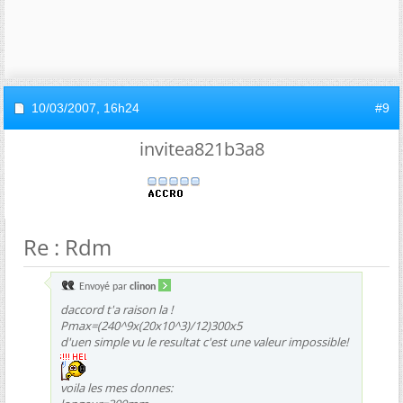
10/03/2007,
16h24
#9
invitea821b3a8
Re : Rdm
Envoyé par
clinon
daccord t'a raison la !
Pmax=(240^9x(20x10^3)/12)300x5
d'uen simple vu le resultat c'est une valeur impossible!
voila les mes donnes: