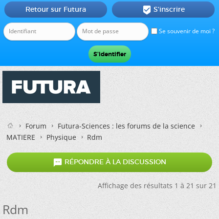
Retour sur Futura
S'inscrire

Se souvenir de moi ?
Forum
Futura-Sciences : les forums de la science
MATIERE
Physique
Rdm

RÉPONDRE À LA DISCUSSION
Affichage des résultats 1 à 21 sur 21
Rdm