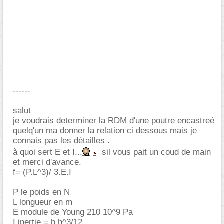
------
salut
je voudrais determiner la RDM d'une poutre encastreé
quelq'un ma donner la relation ci dessous mais je
connais pas les détailles .
à quoi sert E et I...
sil vous pait un coud de main
et merci d'avance.
f= (P.L^3)/ 3.E.I
P le poids en N
L longueur en m
E module de Young 210 10^9 Pa
I inertie = b.h^3/12