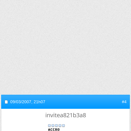
09/03/2007,
21h07
#4
invitea821b3a8