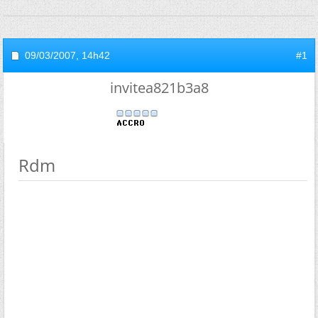
09/03/2007,
14h42
#1
invitea821b3a8
Rdm