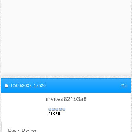
12/03/2007,
17h20
#15
invitea821b3a8
Re : Rdm