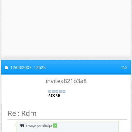
12/03/2007,
12h23
#13
invitea821b3a8
Re : Rdm
Envoyé par
sitalgo