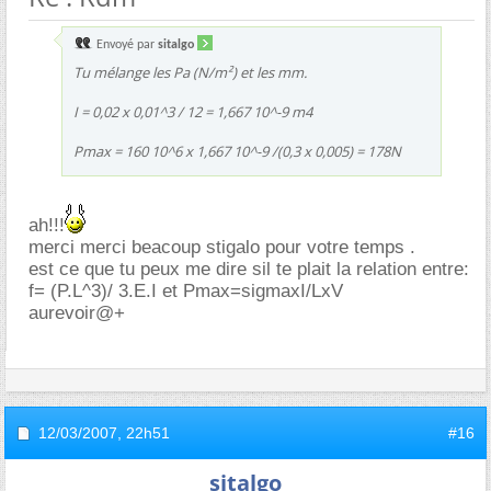
Envoyé par
sitalgo
Tu mélange les Pa (N/m²) et les mm.
I = 0,02 x 0,01^3 / 12 = 1,667 10^-9 m4
Pmax = 160 10^6 x 1,667 10^-9 /(0,3 x 0,005) = 178N
ah!!!
merci merci beacoup stigalo pour votre temps .
est ce que tu peux me dire sil te plait la relation entre:
f= (P.L^3)/ 3.E.I et Pmax=sigmaxI/LxV
aurevoir@+
12/03/2007,
22h51
#16
sitalgo