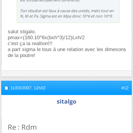
Ton résultat est faux à cause des unités, mets tout en
N, M et Pa. Sigma est en Mpa donc 10^6 et non 10^9.
salut stigalo.
pmax=(160.10^6x(bxh^3)/12)Lxh/2
c'est ça la realtion!!!
a part sigma le tous à une relation avec les dimesons
de la poutre!
11/03/2007,
12h02
#12
sitalgo
Re : Rdm