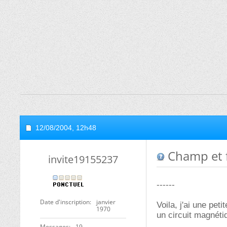
12/08/2004,
12h48
Champ et 
invite19155237
------
Date d'inscription
janvier
Voila, j'ai une pe
1970
un circuit magnétiq
Messages
19