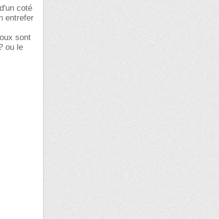
d'un coté
n entrefer
doux sont
? ou le