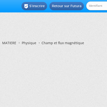
S'inscrire
Retour sur Futura

MATIERE
Physique
Champ et flux magnétique