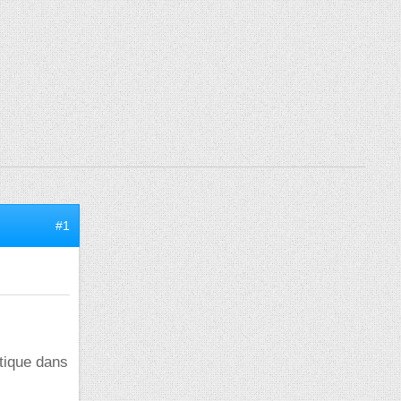
#1
étique dans