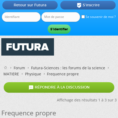
Retour sur Futura
S'inscrire

Se souvenir de moi ?
Forum
Futura-Sciences : les forums de la science
MATIERE
Physique
Frequence propre

RÉPONDRE À LA DISCUSSION
Affichage des résultats 1 à 3 sur 3
Frequence propre