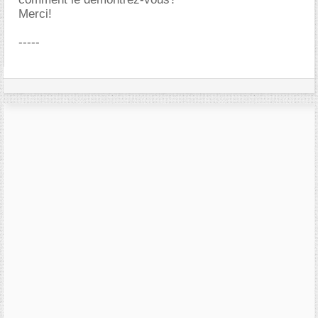
Merci!
-----