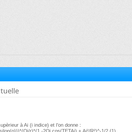
tuelle
upèrieur à Ai (i indice) et l'on donne :
silon(o)))*(Qi/r)*(1 -2Qi.cos(TETAi) + Ai²/R²)^-1/2 (1).