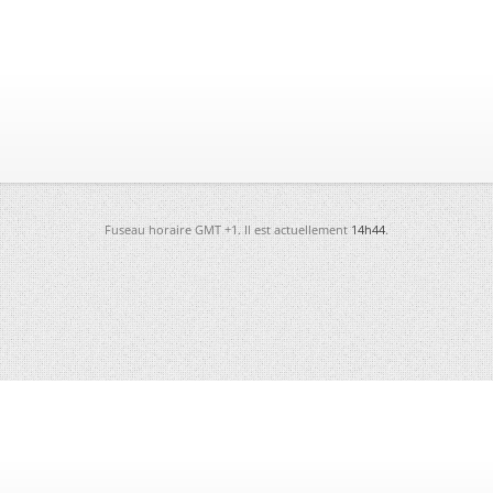
Fuseau horaire GMT +1. Il est actuellement
14h44
.