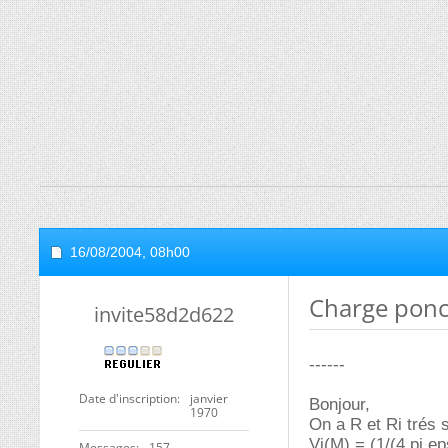
16/08/2004,
08h00
Charge ponc
invite58d2d622
------
Date d'inscription
janvier
Bonjour,
1970
On a R et Ri trés s
Vi(M) = (1/(4.pi.ep
Messages
157