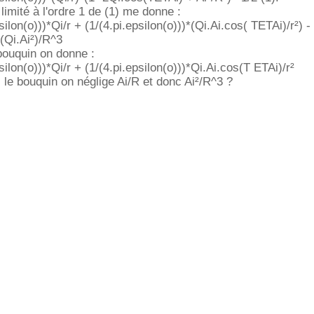
imité à l'ordre 1 de (1) me donne :
silon(o)))*Qi/r + (1/(4.pi.epsilon(o)))*(Qi.Ai.cos( TETAi)/r²) -
*(Qi.Ai²)/R^3
bouquin on donne :
silon(o)))*Qi/r + (1/(4.pi.epsilon(o)))*Qi.Ai.cos(T ETAi)/r²
le bouquin on néglige Ai/R et donc Ai²/R^3 ?