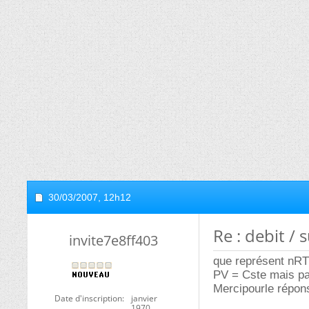
30/03/2007,
12h12
Re : debit /
invite7e8ff403
que représent nRT 
PV = Cste mais pas
Mercipourle répon
Date d'inscription
janvier
1970