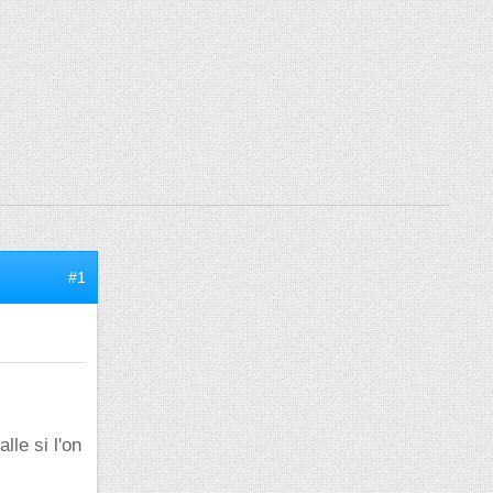
#1
lle si l'on