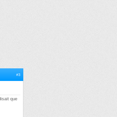
#3
isait que