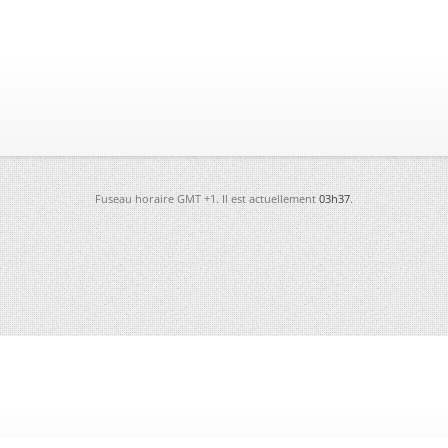
Fuseau horaire GMT +1. Il est actuellement
03h37
.