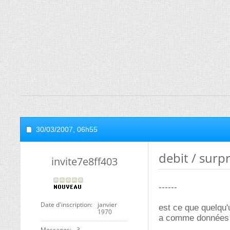
30/03/2007,
06h55
debit / surp
invite7e8ff403
------
Date d'inscription
janvier
est ce que quelqu'u
1970
a comme données le
Messages
3