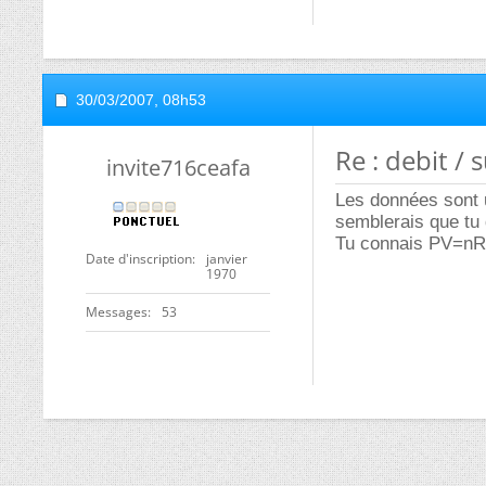
30/03/2007,
08h53
Re : debit /
invite716ceafa
Les données sont u
semblerais que tu 
Tu connais PV=nRT
Date d'inscription
janvier
1970
Messages
53