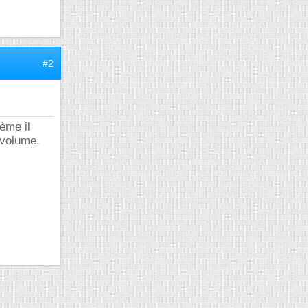
#2
ème il
 volume.