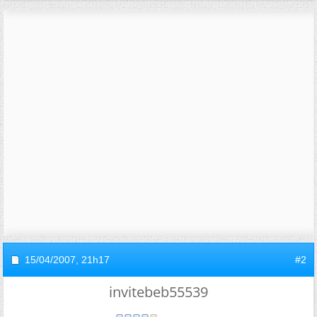
15/04/2007,
21h17
#2
invitebeb55539