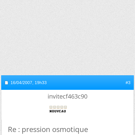
16/04/2007,
19h33
#3
invitecf463c90
Re : pression osmotique