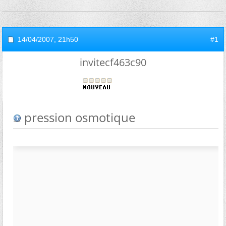
14/04/2007,
21h50
#1
invitecf463c90
pression osmotique