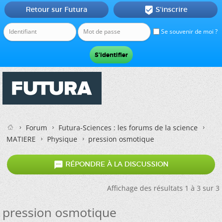
Retour sur Futura
S'inscrire

Se souvenir de moi ?
Forum
Futura-Sciences : les forums de la science
MATIERE
Physique
pression osmotique

RÉPONDRE À LA DISCUSSION
Affichage des résultats 1 à 3 sur 3
pression osmotique