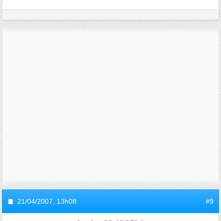
21/04/2007,
13h08
#9