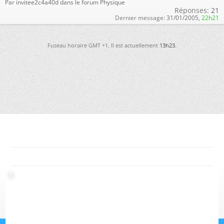
Par invitee2c4a40d dans le forum Physique
Réponses:
21
Dernier message:
31/01/2005,
22h21
Fuseau horaire GMT +1. Il est actuellement
13h23
.
-
Futura
-
Archives
-
Conso
-
Gestion des cookies
-
Politique de confidentialité
-
Haut de page