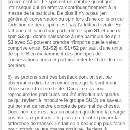
proprement dit. Le spin est un nombre quantique
intrinsèque qui en effet va contribuer finement à la
masse de la particule. De plus il n'y a pas (en
générale) conservation du spin lors d'une collision car
l'addition de deux spin n'est pas l'addition triviale. En
fait une collision d'une particule de spin
S1
et une de
spin
S2
qui donne naissance à une particule de spin
S3
avec S3 pouvant prendre n'importe quelle valeur
comprise entre |
S1-S2
| et
S1+S2
par saut d'une unité
de spin. Bien évidemment des principes de
conservations peuvent parfois limiter le choix de ces
derniers.
5) les protons sont des bestiaux dont on sait par
observation directe en expérience qu'ils sont muni
d'une sous structure triple. Dans ce cas pour
reproduire les particules ont été introduit les quarks
ce qui revient à introduire le groupe SU(3) de saveur,
qui permet de rendre compte de pas mal de choses.
Donc non, ce n'est pas un positon qui donne la charge
positive aux protons. De plus comment expliquer la
différence de masse. En fait on a beaucoup plus facile
pour introduire une charge positive. Je tiens à