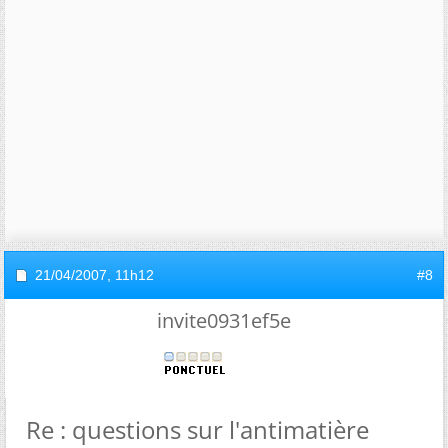
21/04/2007,
11h12
#8
invite0931ef5e
Re : questions sur l'antimatière