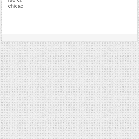
chicao
-----