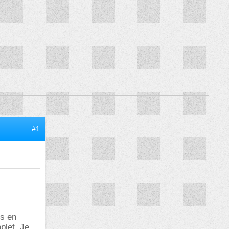
#1
ts en
plet. Je