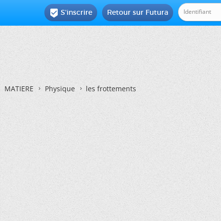
S'inscrire
Retour sur Futura

MATIERE
Physique
les frottements