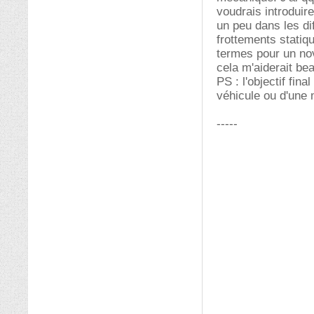
voudrais introduir
un peu dans les dif
frottements statiq
termes pour un nov
cela m'aiderait be
PS : l'objectif fin
véhicule ou d'une
-----