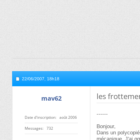
22/06/2007,
18h18
les frotteme
mav62
------
Date d'inscription
août 2006
Bonjour,
Messages
732
Dans un polycopié
mécanique. J'ai qq