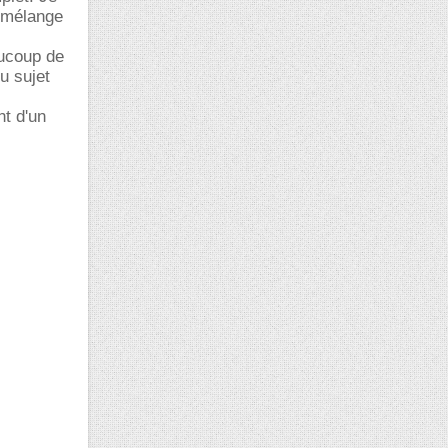
e mélange
aucoup de
u sujet
nt d'un