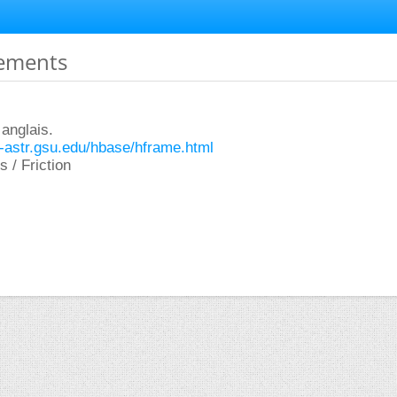
ttements
anglais.
y-astr.gsu.edu/hbase/hframe.html
 / Friction