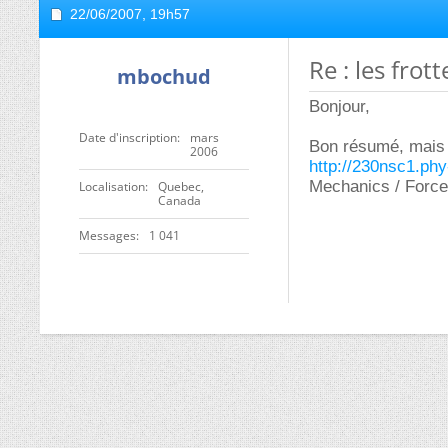
22/06/2007,
19h57
Re : les fro
mbochud
Bonjour,
Date d'inscription
mars
Bon résumé, mais 
2006
http://230nsc1.ph
Mechanics / Forces
Localisation
Quebec,
Canada
Messages
1 041