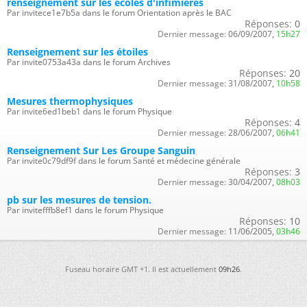
renseignement sur les écoles d'infimieres
Par invitece1e7b5a dans le forum Orientation après le BAC
Réponses:
0
Dernier message:
06/09/2007,
15h27
Renseignement sur les étoiles
Par invite0753a43a dans le forum Archives
Réponses:
20
Dernier message:
31/08/2007,
10h58
Mesures thermophysiques
Par invite6ed1beb1 dans le forum Physique
Réponses:
4
Dernier message:
28/06/2007,
06h41
Renseignement Sur Les Groupe Sanguin
Par invite0c79df9f dans le forum Santé et médecine générale
Réponses:
3
Dernier message:
30/04/2007,
08h03
pb sur les mesures de tension.
Par invitefffb8ef1 dans le forum Physique
Réponses:
10
Dernier message:
11/06/2005,
03h46
Fuseau horaire GMT +1. Il est actuellement
09h26
.