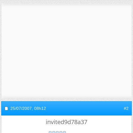
25/07/2007,
08h12
#2
invited9d78a37