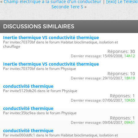
«
Champ électrique à la surface d'un conducteur
|
[exo] Le Téléski
Seconde 1ere S
»
DISCUSSIONS SIMILAIRES
Inertie thermique VS conductivité thermique
Par invitec70370bf dans le forum Habitat bioclimatique, isolation et
chauffage
Réponses:
30
Dernier message:
15/09/2008,
14h12
Inertie thermique VS conductivité thermique
Par invitec70370bf dans le forum Physique
Réponses:
10
Dernier message:
29/10/2007,
18h19
conductivité thermique
Par invite5129db26 dans le forum Physique
Réponses:
1
Dernier message:
07/06/2007,
10h55
conductivité thermique
Par invitec35bc9ea dans le forum Physique
Réponses:
1
Dernier message:
09/04/2007,
09h51
conductivité thermique
Par invite060ddfc1 dans le forum Habitat bioclimatique, isolation et