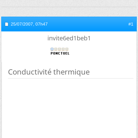
25/07/2007,
07h47
#1
invite6ed1beb1
Conductivité thermique