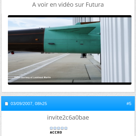
A voir en vidéo sur Futura
03/09/2007,
08h25
#5
invite2c6a0bae