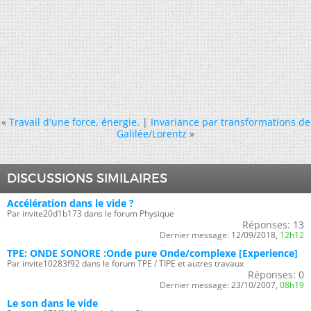
«
Travail d'une force, énergie.
|
Invariance par transformations de
Galilée/Lorentz
»
DISCUSSIONS SIMILAIRES
Accélération dans le vide ?
Par invite20d1b173 dans le forum Physique
Réponses:
13
Dernier message:
12/09/2018,
12h12
TPE: ONDE SONORE :Onde pure Onde/complexe [Experience]
Par invite10283f92 dans le forum TPE / TIPE et autres travaux
Réponses:
0
Dernier message:
23/10/2007,
08h19
Le son dans le vide