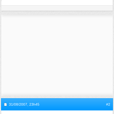
31/08/2007,
23h45
#2