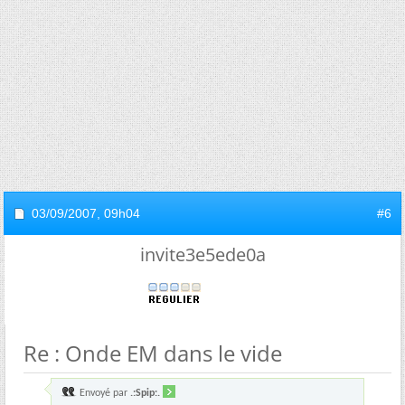
03/09/2007,
09h04
#6
invite3e5ede0a
Re : Onde EM dans le vide
Envoyé par
.:Spip:.