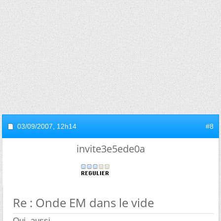
03/09/2007,
12h14
#8
invite3e5ede0a
Re : Onde EM dans le vide
Oui, aussi.