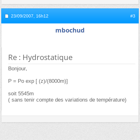
23/09/2007,
16h12
#3
mbochud
Re : Hydrostatique
Bonjour,
P = Po exp [ (z)/(8000m)]
soit 5545m
( sans tenir compte des variations de température)