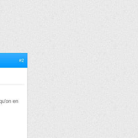
#2
qu'on en