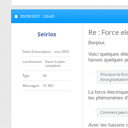
30/09/2007,
10h40
Re : Force el
Seirios
Bonjour,
Date d'inscription
mai 2005
Voici quelques élé
fasses quelques pr
Localisation
Dans le plan
complexe
Pourquoi la forc
ge
34
force gravitation
Messages
10 382
La force électriqu
les phénomènes d'é
Comment peut on
Avec les liaisons 