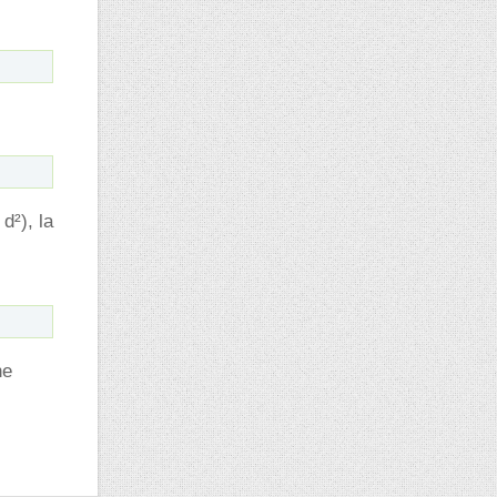
d²), la
ne