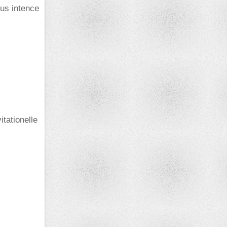
lus intence
itationelle