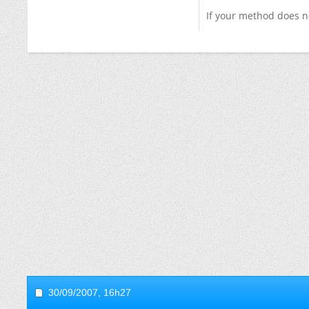
If your method does n
30/09/2007,
16h27