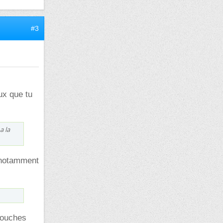
#3
ux que tu
a la
c notamment
 couches