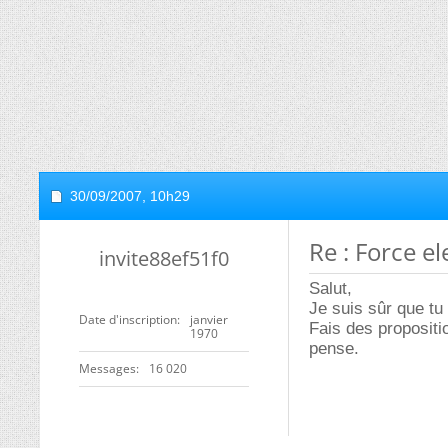
30/09/2007,
10h29
Re : Force el
invite88ef51f0
Salut,
Je suis sûr que tu
Date d'inscription
janvier
Fais des propositi
1970
pense.
Messages
16 020