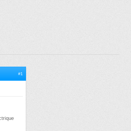
#1
ctrique