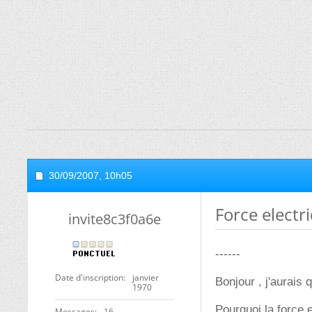
30/09/2007,
10h05
Force electr
invite8c3f0a6e
------
Date d'inscription
janvier
Bonjour , j'aurais 
1970
Pourquoi la force
Messages
16