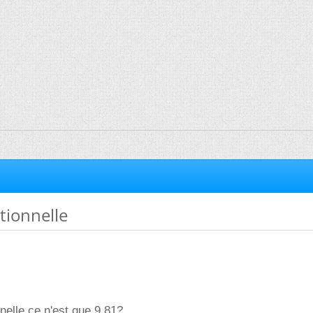
ationnelle
nnelle ce n'est que 9.81?