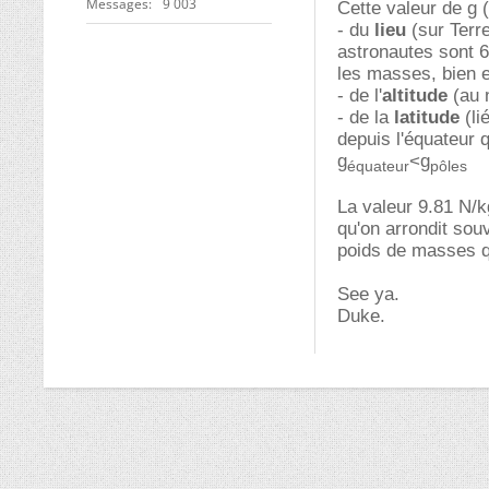
Messages
9 003
Cette valeur de g 
- du
lieu
(sur Terre
astronautes sont 6
les masses, bien e
- de l'
altitude
(au n
- de la
latitude
(li
depuis l'équateur 
g
<g
équateur
pôles
La valeur 9.81 N/k
qu'on arrondit sou
poids de masses qu
See ya.
Duke.