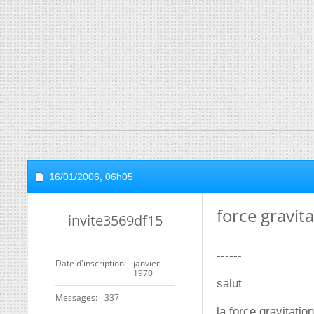
16/01/2006,
06h05
force gravit
invite3569df15
------
Date d'inscription
janvier
1970
salut
Messages
337
la force gravitatio