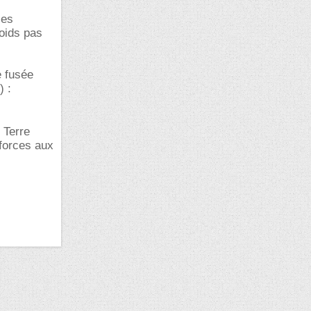
les
poids pas
e fusée
) :
 Terre
 forces aux