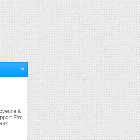
#3
moyenne à
apport F/m
eurs