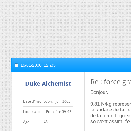
16/01/2006,
12h33
Re : force gr
Duke Alchemist
Bonjour.
Date d'inscription
juin 2005
9.81 N/kg représen
la surface de la T
Localisation
Frontière 59-62
de la force F qu'ex
souvent assimilée 
ge
48