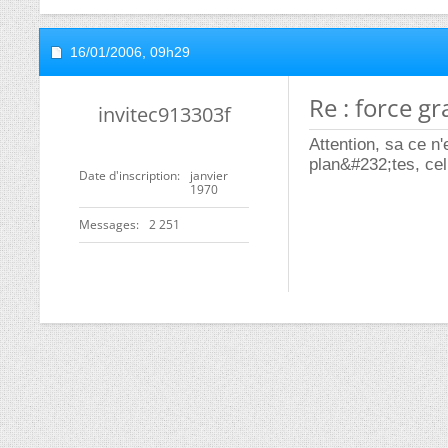
16/01/2006,
09h29
Re : force gr
invitec913303f
Attention, sa ce n'
plan&#232;tes, cel
Date d'inscription
janvier
1970
Messages
2 251