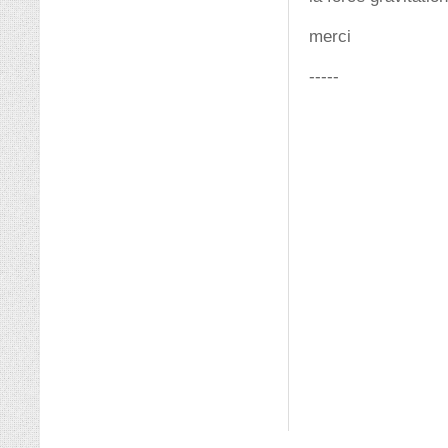
merci
-----