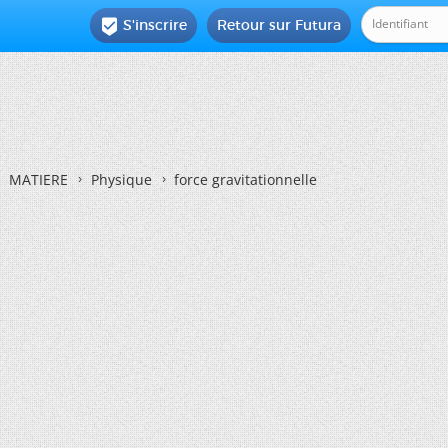
S'inscrire
Retour sur Futura

MATIERE
Physique
force gravitationnelle