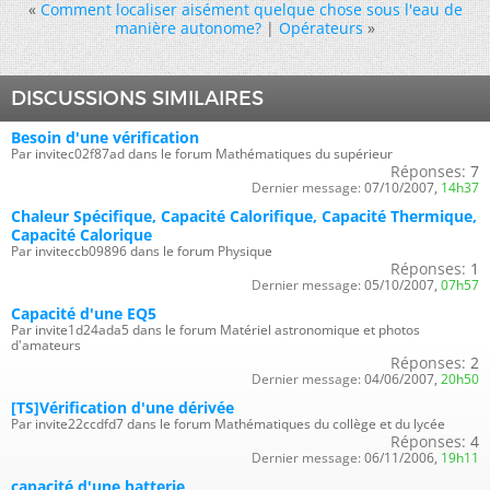
«
Comment localiser aisément quelque chose sous l'eau de
manière autonome?
|
Opérateurs
»
DISCUSSIONS SIMILAIRES
Besoin d'une vérification
Par invitec02f87ad dans le forum Mathématiques du supérieur
Réponses:
7
Dernier message:
07/10/2007,
14h37
Chaleur Spécifique, Capacité Calorifique, Capacité Thermique,
Capacité Calorique
Par inviteccb09896 dans le forum Physique
Réponses:
1
Dernier message:
05/10/2007,
07h57
Capacité d'une EQ5
Par invite1d24ada5 dans le forum Matériel astronomique et photos
d'amateurs
Réponses:
2
Dernier message:
04/06/2007,
20h50
[TS]Vérification d'une dérivée
Par invite22ccdfd7 dans le forum Mathématiques du collège et du lycée
Réponses:
4
Dernier message:
06/11/2006,
19h11
capacité d'une batterie