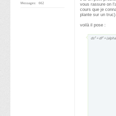
Messages
662
vous rassure on l'
cours que je conna
plante sur un truc)
voilà il pose :
ds² = dl² + (alph