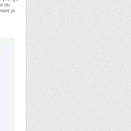
ie du
ment je