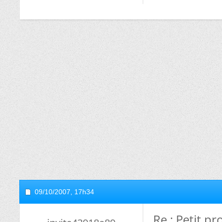
09/10/2007,
17h34
Re : Petit pr