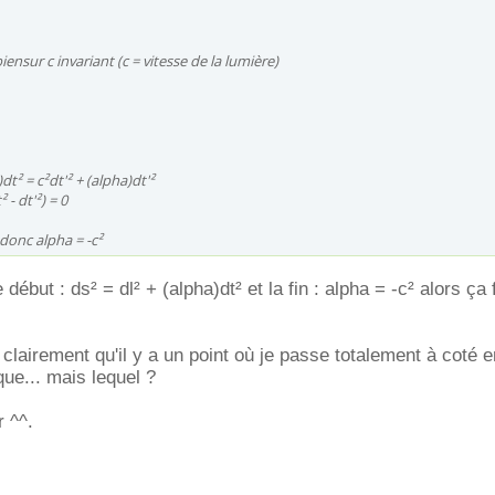
biensur c invariant (c = vitesse de la lumière)
dt² = c²dt'² + (alpha)dt'²
 - dt'²) = 0
a donc alpha = -c²
début : ds² = dl² + (alpha)dt² et la fin : alpha = -c² alors ça f
 clairement qu'il y a un point où je passe totalement à coté e
que... mais lequel ?
r ^^.