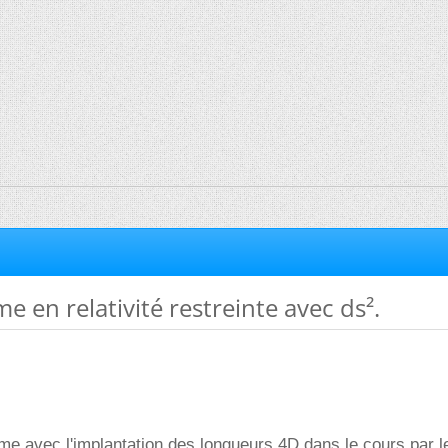
e en relativité restreinte avec ds².
ème avec l'implantation des longueurs 4D dans le cours par le