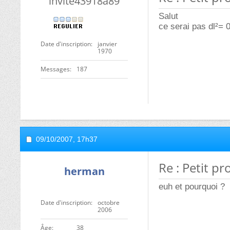
invite43918a89
Salut
ce serai pas dl²= 0
Date d'inscription
janvier
1970
Messages
187
09/10/2007,
17h37
Re : Petit pr
herman
euh et pourquoi ?
Date d'inscription
octobre
2006
ge
38