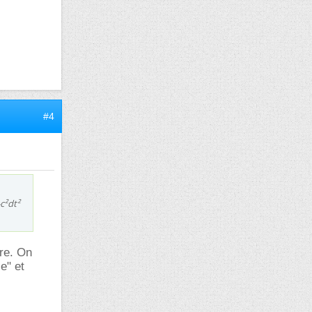
#4
-c²dt²
ère. On
e" et