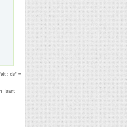
ait : ds² =
n lisant