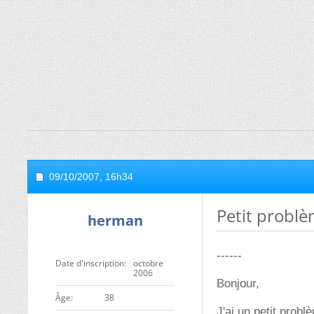
09/10/2007,
16h34
Petit problèm
herman
------
Date d'inscription
octobre
2006
Bonjour,
ge
38
J'ai un petit probl