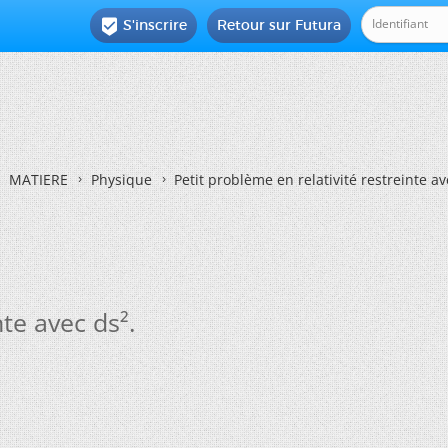
S'inscrire
Retour sur Futura

MATIERE
Physique
Petit problème en relativité restreinte av
nte avec ds².