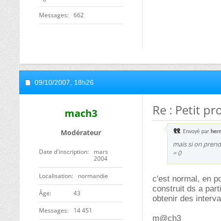
Messages
662
09/10/2007,
18h26
Re : Petit pr
mach3
Modérateur
Envoyé par
her
mais si on prend l
Date d'inscription
mars
= 0
2004
Localisation
normandie
c'est normal, en po
construit ds a part
ge
43
obtenir des interv
Messages
14 451
m@ch3