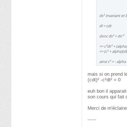
ds² invariant et 
dl = cdt
donc ds² = ds'²
=> c²dt² + (alpha)
=> (c² + alpha)(dt²
ainsi c² = - alph
mais si on prend le 
(cdt)² -c²dt² = 0
euh bon il apparait
son cours qui fait 
Merci de m'éclaire
-----