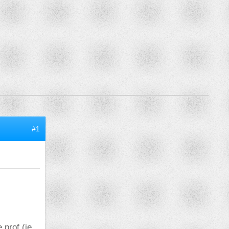
#1
 prof (je