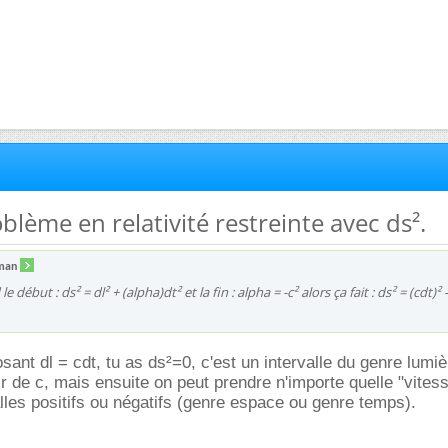
oblème en relativité restreinte avec ds².
man
e début : ds² = dl² + (alpha)dt² et la fin : alpha = -c² alors ça fait : ds² = (cdt)² 
sant dl = cdt, tu as ds²=0, c'est un intervalle du genre lumi
ir de c, mais ensuite on peut prendre n'importe quelle "vitess
alles positifs ou négatifs (genre espace ou genre temps).