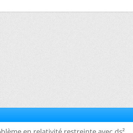
oblème en relativité restreinte avec ds².