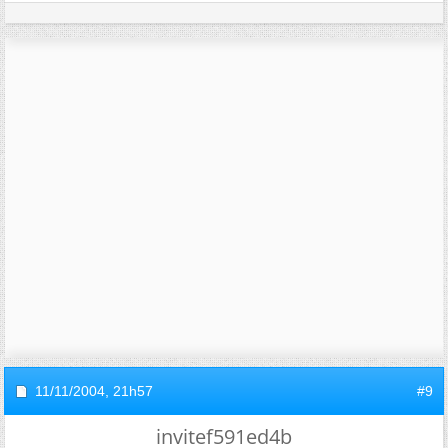
11/11/2004,
21h57
#9
invitef591ed4b