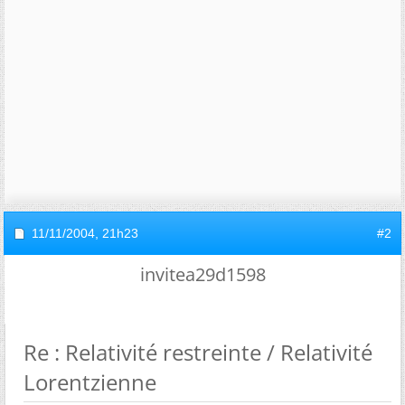
11/11/2004,
21h23
#2
invitea29d1598
Re : Relativité restreinte / Relativité
Lorentzienne