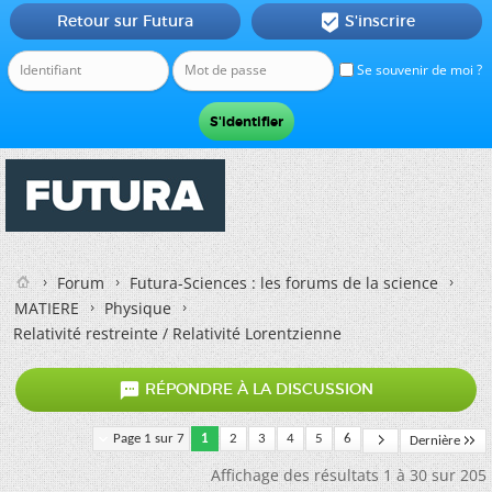
Retour sur Futura
S'inscrire

Se souvenir de moi ?
Forum
Futura-Sciences : les forums de la science
MATIERE
Physique
Relativité restreinte / Relativité Lorentzienne

RÉPONDRE À LA DISCUSSION
Page 1 sur 7
1
2
3
4
5
6
Dernière
Affichage des résultats 1 à 30 sur 205