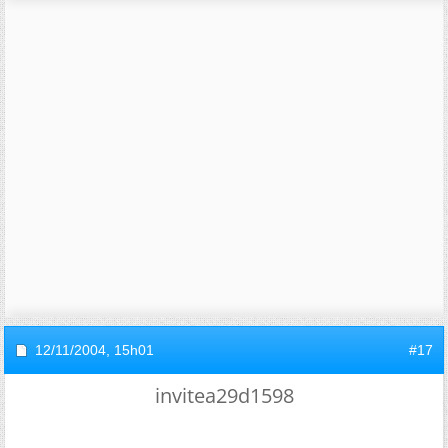
12/11/2004,
15h01
#17
invitea29d1598