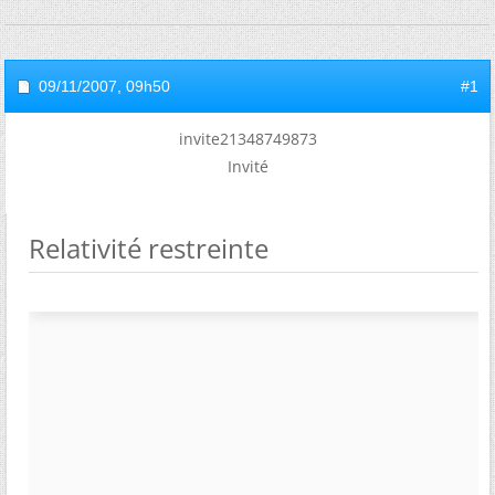
09/11/2007,
09h50
#1
invite21348749873
Invité
Relativité restreinte