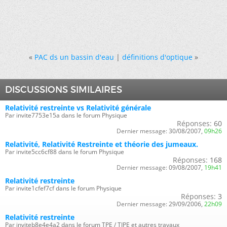
«
PAC ds un bassin d'eau
|
définitions d'optique
»
DISCUSSIONS SIMILAIRES
Relativité restreinte vs Relativité générale
Par invite7753e15a dans le forum Physique
Réponses:
60
Dernier message:
30/08/2007,
09h26
Relativité, Relativité Restreinte et théorie des jumeaux.
Par invite5cc6cf88 dans le forum Physique
Réponses:
168
Dernier message:
09/08/2007,
19h41
Relativité restreinte
Par invite1cfef7cf dans le forum Physique
Réponses:
3
Dernier message:
29/09/2006,
22h09
Relativité restreinte
Par inviteb8e4e4a2 dans le forum TPE / TIPE et autres travaux