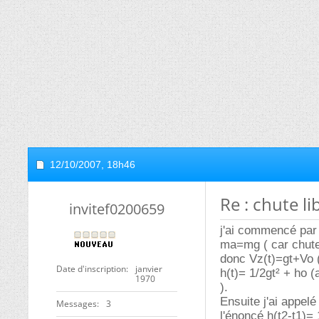
12/10/2007,
18h46
Re : chute li
invitef0200659
j'ai commencé par 
ma=mg ( car chute 
donc Vz(t)=gt+Vo (
Date d'inscription
janvier
h(t)= 1/2gt² + ho 
1970
).
Ensuite j'ai appelé
Messages
3
l'énoncé h(t2-t1)=