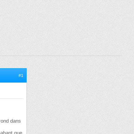
#1
 rond dans
Sahant que