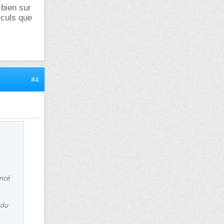
 bien sur
lculs que
#4
oncé
 du