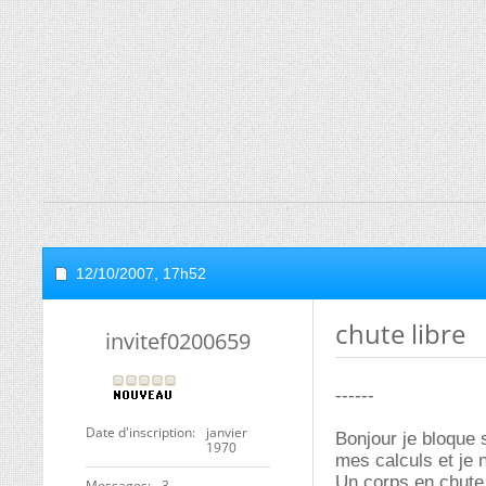
12/10/2007,
17h52
chute libre
invitef0200659
------
Date d'inscription
janvier
Bonjour je bloque 
1970
mes calculs et je n
Un corps en chute
Messages
3