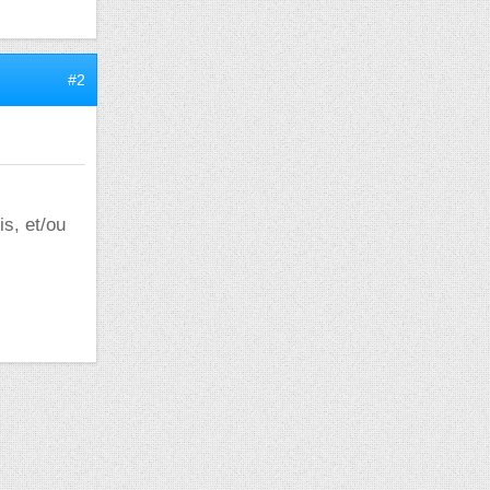
#2
is, et/ou