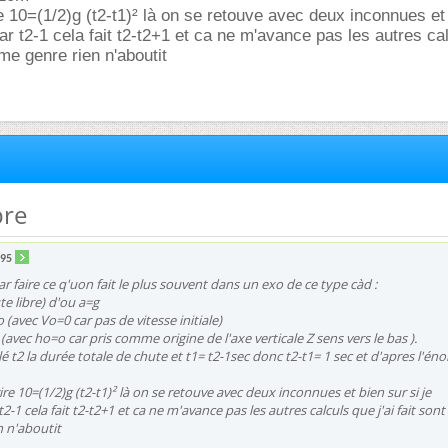
e 10=(1/2)g (t2-t1)² là on se retouve avec deux inconnues et
ar t2-1 cela fait t2-t2+1 et ca ne m'avance pas les autres ca
eme genre rien n'aboutit
bre
a95
r faire ce q'uon fait le plus souvent dans un exo de ce type càd :
e libre) d'ou a=g
(avec Vo=0 car pas de vitesse initiale)
 (avec ho=o car pris comme origine de l'axe verticale Z sens vers le bas ).
lé t2 la durée totale de chute et t1= t2-1sec donc t2-t1= 1 sec et d'apres l'én
re 10=(1/2)g (t2-t1)² là on se retouve avec deux inconnues et bien sur si je
2-1 cela fait t2-t2+1 et ca ne m'avance pas les autres calculs que j'ai fait sont
 n'aboutit