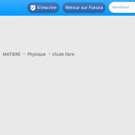
S'inscrire
Retour sur Futura

MATIERE
Physique
chute libre