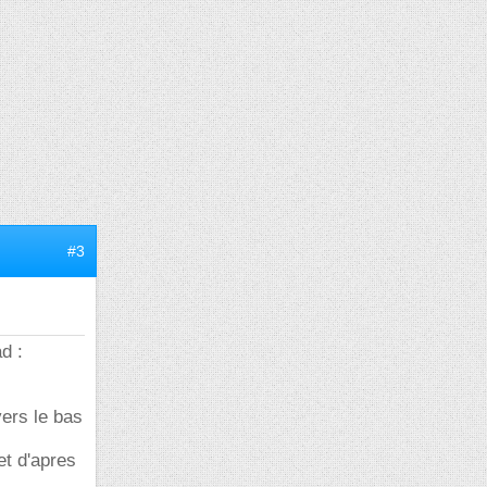
#3
d :
vers le bas
et d'apres