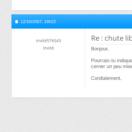
12/10/2007,
18h22
Re : chute li
invité576543
Invité
Bonjour,
Pourrais-tu indique
cerner un peu mieu
Cordialement,