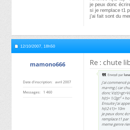
je peux donc écrir
si je remplace t1 p
j'ai fait sont du m
12/10/2007,
18h50
Re : chute li
mamono666
Envoyé par
lun
Date d'inscription
avril 2007
j'ai commencé pa
ma=mg ( car chut
Messages
1 460
donc Vz(t)=gt+Vo 
h(t)= 1/2gt² + ho
Ensuite j'ai appe
h(t2-t1)= 10m
je peux donc écri
remplace t1 par t
meme genre rien