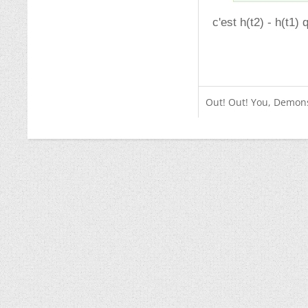
c'est h(t2) - h(t1) 
Out! Out! You, Demons