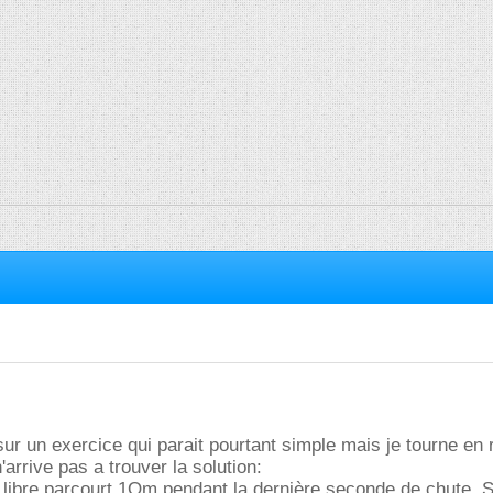
sur un exercice qui parait pourtant simple mais je tourne en
'arrive pas a trouver la solution:
 libre parcourt 1Om pendant la dernière seconde de chute. 