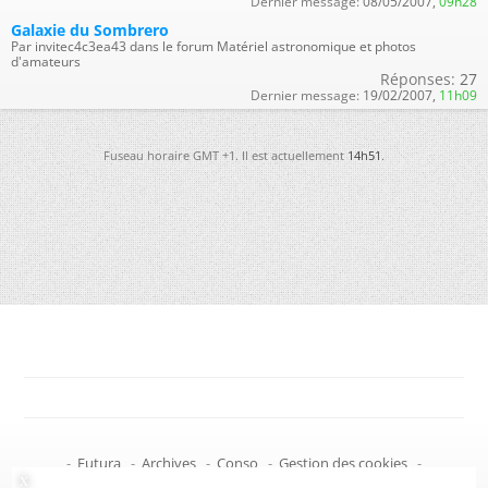
Dernier message:
08/05/2007,
09h28
Galaxie du Sombrero
Par invitec4c3ea43 dans le forum Matériel astronomique et photos
d'amateurs
Réponses:
27
Dernier message:
19/02/2007,
11h09
Fuseau horaire GMT +1. Il est actuellement
14h51
.
-
Futura
-
Archives
-
Conso
-
Gestion des cookies
-