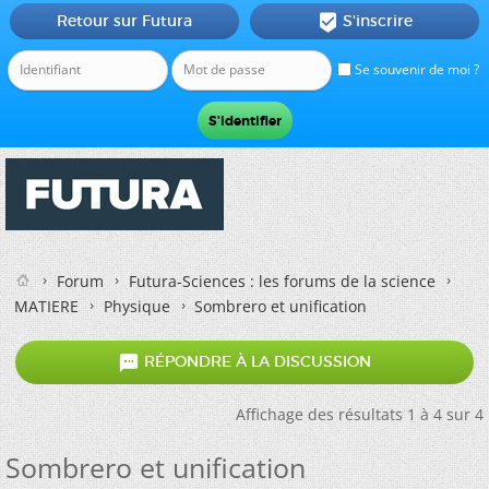
Retour sur Futura
S'inscrire

Se souvenir de moi ?
Forum
Futura-Sciences : les forums de la science
MATIERE
Physique
Sombrero et unification

RÉPONDRE À LA DISCUSSION
Affichage des résultats 1 à 4 sur 4
Sombrero et unification