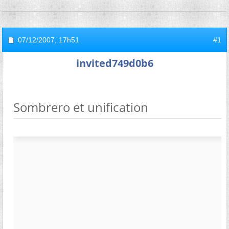
07/12/2007,
17h51
#1
invited749d0b6
Sombrero et unification