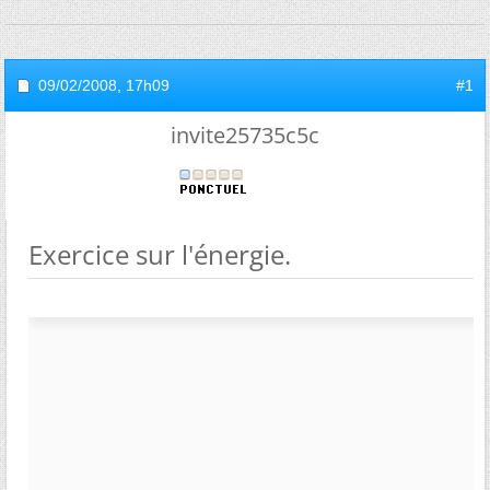
09/02/2008,
17h09
#1
invite25735c5c
Exercice sur l'énergie.