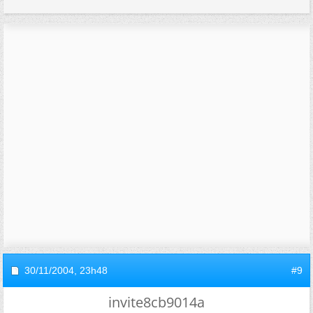
30/11/2004,
23h48
#9
invite8cb9014a