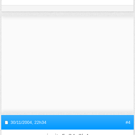
30/11/2004,
22h34
#4