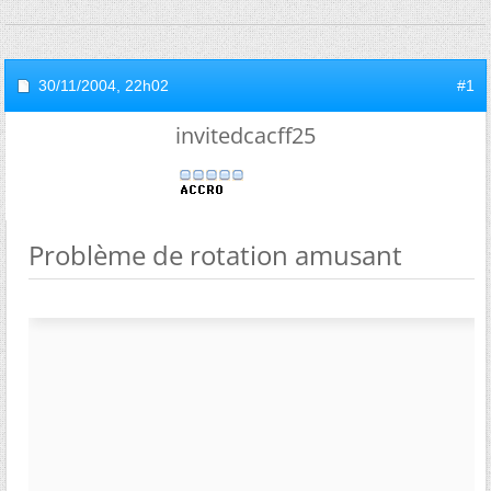
30/11/2004,
22h02
#1
invitedcacff25
Problème de rotation amusant