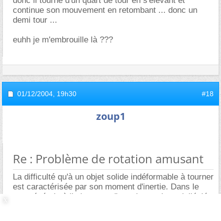
donc il tourne d'un quart de tour en s'élevant et
continue son mouvement en retombant ... donc un
demi tour ...
euhh je m'embrouille là ???
01/12/2004,
19h30
#18
zoup1
Re : Problème de rotation amusant
La difficulté qu'à un objet solide indéformable à tourner
est caractérisée par son moment d'inertie. Dans le
cas général où il n'y a pas d'axe de rotation privilégié,
ce moment d'inertie s'exprime sous forme d'une
matrice 3x3. Le moment cinétique est alors défini