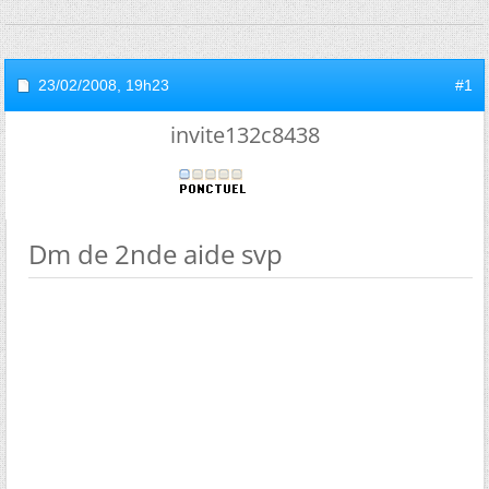
23/02/2008,
19h23
#1
invite132c8438
Dm de 2nde aide svp