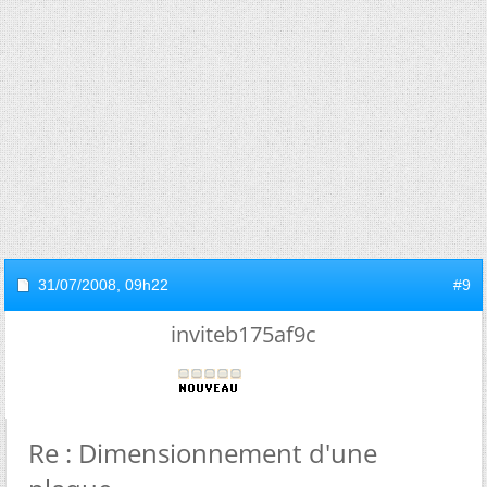
31/07/2008,
09h22
#9
inviteb175af9c
Re : Dimensionnement d'une