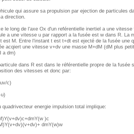
icule qui assure sa propulsion par ejection de particules d
a direction.
 le long de l'axe Ox d'un reférentielle inertiel a une vitesse v
icule a une vitesse u par rapport a la fusée est w dans R. La
 t est M. Entre l'instant t est t+dt est ejecté de la fusée une 
sée acqiert une vitesse v+dv une masse M+dM (dM plus peti
l a dm)
rticule dans R est dans le référentielle propre de la fusée s
osition des vitesses et donc par:
uv/c)
-u)
 quadrivecteur energie impulsion total implique:
)Y(v+dv)c+dmY(w )c
)Y(v+dv)(v+dv)+ dmY(w)w