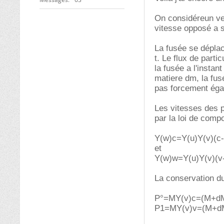
On considéreun veh
vitesse opposé a s
La fusée se déplace
t. Le flux de part
la fusée a l'instant
matiere dm, la fu
pas forcement éga
Les vitesses des pa
par la loi de comp
Y(w)c=Y(u)Y(v)(c-
et
Y(w)w=Y(u)Y(v)(v
La conservation du
P°=MY(v)c=(M+dM
P1=MY(v)v=(M+dM