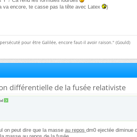
s Y ? Ca rend les formules lourdes
ça va encore, te casse pas la tête avec Latex
)
e persécuté pour être Galilée, encore faut-il avoir raison." (Gould)
on différentielle de la fusée relativiste
od
ul on peut dire que la masse
au repos
dm0 ejectée diminue d
 la masse
au repos
de la fusée.