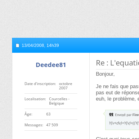
13/04/2008,
14h39
Re : L'equati
Deedee81
Bonjour,
Date d'inscription
octobre
Je ne fais que pas
2007
pas eut de réponse
euh, le problème, 
Localisation
Courcelles -
Belgique
ge
63
Envoyé par
Finr
Y(v+dv)=Y(v)+((Y(
Messages
47 509