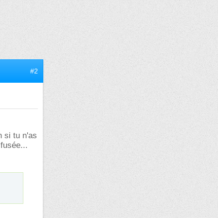
#2
 si tu n'as
fusée...