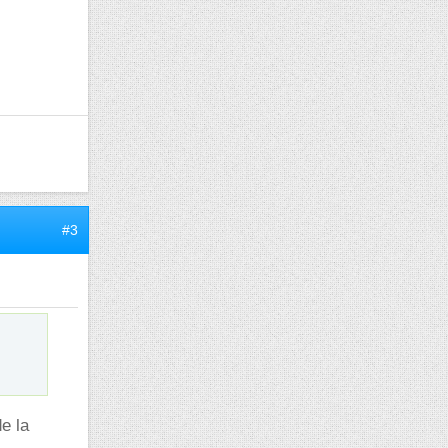
#3
e la