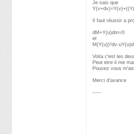
Je sais que
Y(v+dv)=Y(v)+((Y(
Il faut réussir a p
dM+Y(u)dm=0
et
M(Y(u))²dv-uY(u)
Voila c'est les deu
Peut etre il me m
Pouvez vous m'ai
Merci d'avance
-----