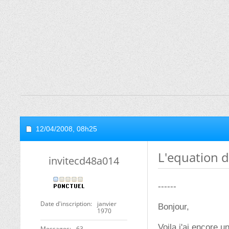
12/04/2008,
08h25
L'equation di
invitecd48a014
------
Date d'inscription
janvier
Bonjour,
1970
Voila j'ai encore u
Messages
63