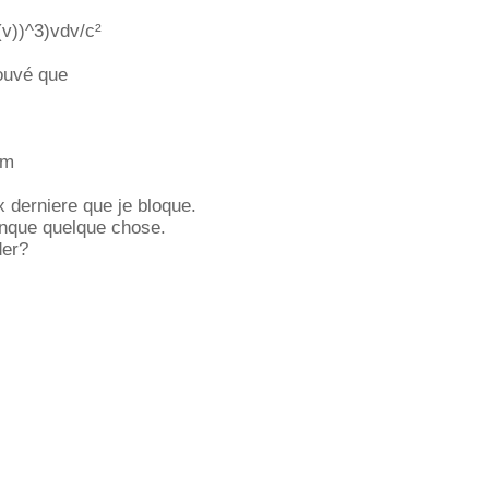
v))^3)vdv/c²
rouvé que
dm
x derniere que je bloque.
anque quelque chose.
der?