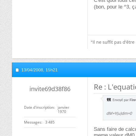
C'est quoi tous ce
(bon, pour le ^3, 
"Il ne suffit pas d'êtr
13/04/2008,
15h21
Re : L'equati
invite69d38f86
Envoyé par
Finr
Date d'inscription
janvier
1970
dM+Y(u)dm=0
Messages
3 485
Sans faire de calc
meme valeur dM0