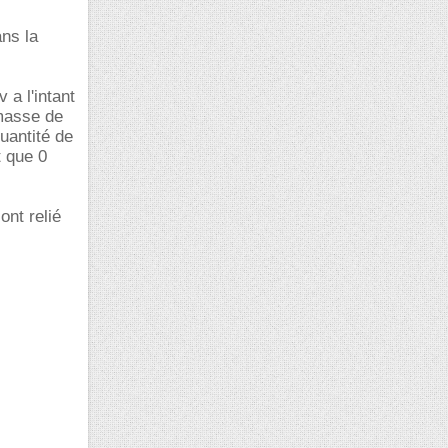
ans la
 a l'intant
 masse de
quantité de
t que 0
ont relié