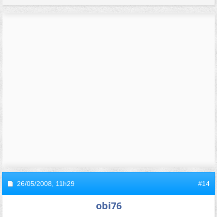
26/05/2008,
11h29
#14
obi76