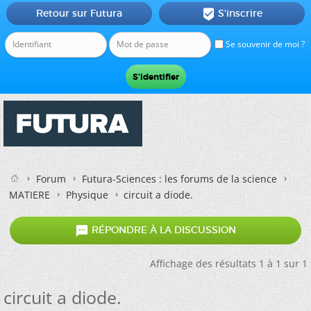
Retour sur Futura
S'inscrire

Se souvenir de moi ?
Forum
Futura-Sciences : les forums de la science
MATIERE
Physique
circuit a diode.

RÉPONDRE À LA DISCUSSION
Affichage des résultats 1 à 1 sur 1
circuit a diode.