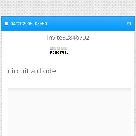
04/01/2005,
08h50
#1
invite3284b792
circuit a diode.