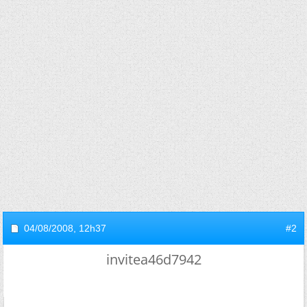
04/08/2008,
12h37
#2
invitea46d7942