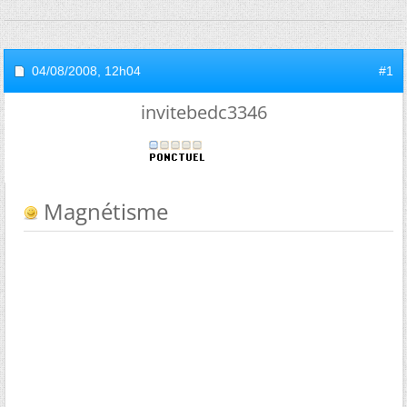
04/08/2008,
12h04
#1
invitebedc3346
Magnétisme