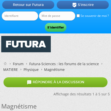
Retour sur Futura
S'inscrire

Se souvenir de moi ?
Forum
Futura-Sciences : les forums de la science
MATIERE
Physique
Magnétisme

RÉPONDRE À LA DISCUSSION
Affichage des résultats 1 à 5 sur 5
Magnétisme