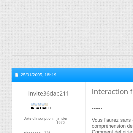
25/01/2005,
18h19
Interaction f
invite36dac211
------
Date d'inscription
janvier
Vous l'aurez sans 
1970
compréhension des
Comment definiriez
Messages
326