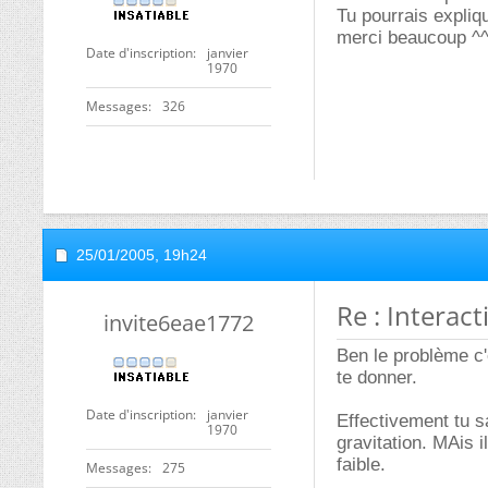
Tu pourrais expliq
merci beaucoup ^^
Date d'inscription
janvier
1970
Messages
326
25/01/2005,
19h24
Re : Interact
invite6eae1772
Ben le problème c'
te donner.
Date d'inscription
janvier
Effectivement tu s
1970
gravitation. MAis il
faible.
Messages
275