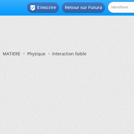
S'inscrire
Retour sur Futura

MATIERE
Physique
Interaction faible