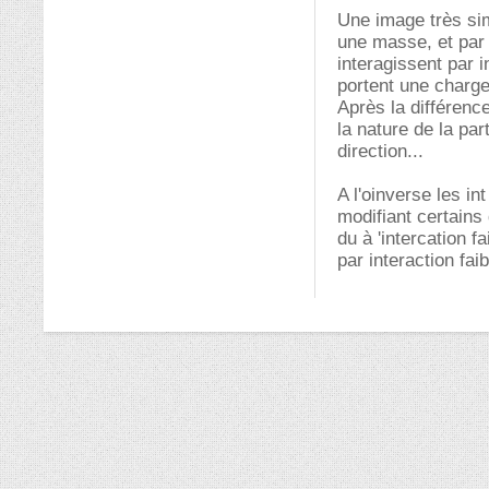
Une image très simp
une masse, et par 
interagissent par in
portent une charge 
Après la différenc
la nature de la pa
direction...
A l'oinverse les in
modifiant certain
du à 'intercation f
par interaction fai