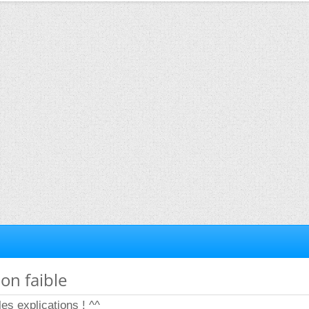
ion faible
es explications ! ^^