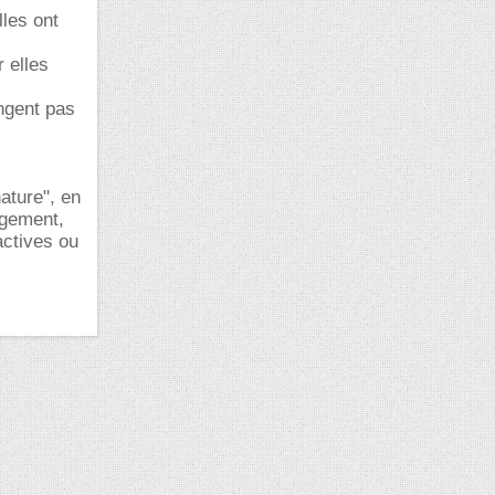
lles ont
r elles
angent pas
nature", en
ngement,
actives ou