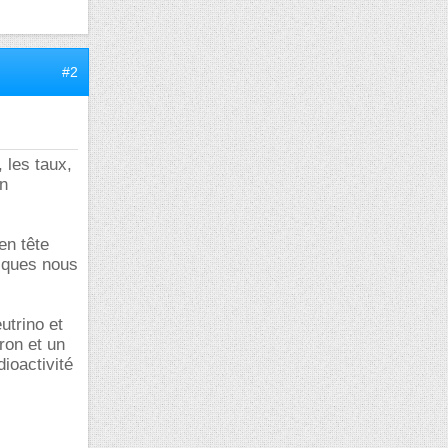
#2
 les taux,
on
en tête
tiques nous
utrino et
ron et un
dioactivité