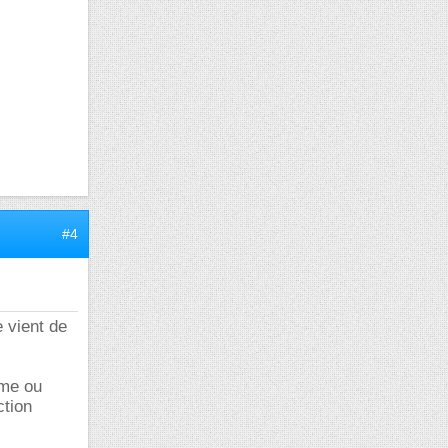
#4
e vient de
sme ou
ction