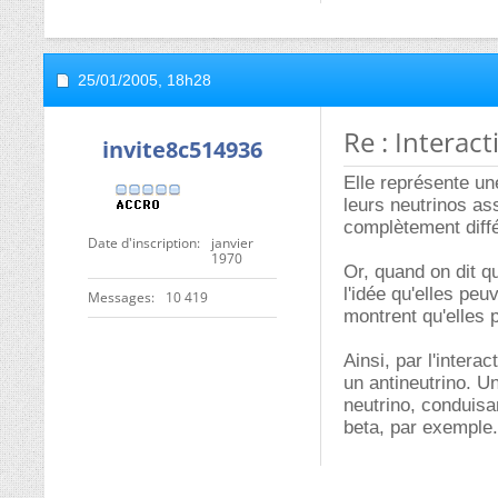
25/01/2005,
18h28
Re : Interact
invite8c514936
Elle représente un
leurs neutrinos ass
complètement diffé
Date d'inscription
janvier
1970
Or, quand on dit qu
l'idée qu'elles peu
Messages
10 419
montrent qu'elles 
Ainsi, par l'intera
un antineutrino. U
neutrino, conduisan
beta, par exemple.