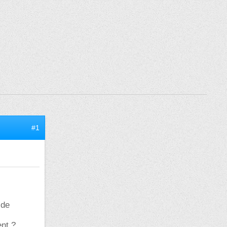
#1
 de
ent ?