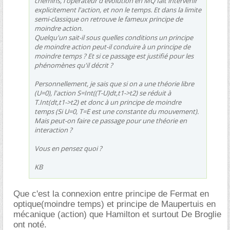
chemins, l'opérateur d'évolution en MQ fait intervenir
explicitement l'action, et non le temps. Et dans la limite
semi-classique on retrouve le fameux principe de
moindre action.
Quelqu'un sait-il sous quelles conditions un principe
de moindre action peut-il conduire à un principe de
moindre temps ? Et si ce passage est justifié pour les
phénomènes qu'il décrit ?
Personnellement, je sais que si on a une théorie libre
(U=0), l'action S=Int((T-U)dt,t1->t2) se réduit à
T.Int(dt,t1->t2) et donc à un principe de moindre
temps (Si U=0, T=E est une constante du mouvement).
Mais peut-on faire ce passage pour une théorie en
interaction ?
Vous en pensez quoi ?
KB
Que c'est la connexion entre principe de Fermat en
optique(moindre temps) et principe de Maupertuis en
mécanique (action) que Hamilton et surtout De Broglie
ont noté.