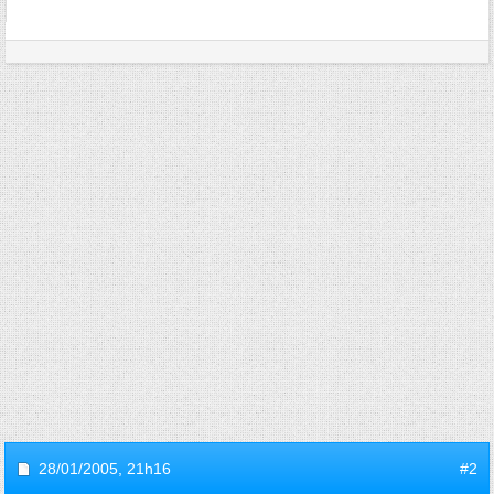
28/01/2005,
21h16
#2