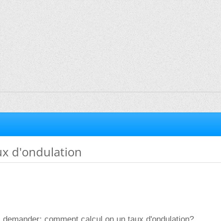
ux d'ondulation
s demander; comment calcul on un taux d'ondulation?