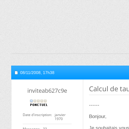
08/11/2008,
17h38
Calcul de ta
inviteab627c9e
------
Date d'inscription
janvier
Bonjour,
1970
Je souhaitais vou
Messages
33